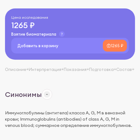
Цена исследования
1265 ₽
Взятие биоматериала
Добавить в корзину
1265 ₽
Описание
Интерпретация
Показания
Подготовка
Состав
Синонимы
Иммуноглобулины (антитела) класса A, G, M в венозной
крови; Immunoglobulins (antibodies) of class A, G, M in
venous blood; суммарное определение иммуноглобулинов.