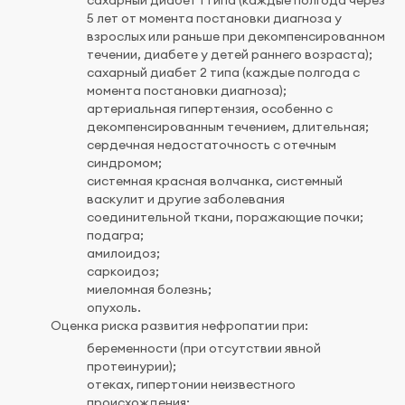
5 лет от момента постановки диагноза у
взрослых или раньше при декомпенсированном
течении, диабете у детей раннего возраста);
сахарный диабет 2 типа (каждые полгода с
момента постановки диагноза);
артериальная гипертензия, особенно с
декомпенсированным течением, длительная;
сердечная недостаточность с отечным
синдромом;
системная красная волчанка, системный
васкулит и другие заболевания
соединительной ткани, поражающие почки;
подагра;
амилоидоз;
саркоидоз;
миеломная болезнь;
опухоль.
Оценка риска развития нефропатии при:
беременности (при отсутствии явной
протеинурии);
отеках, гипертонии неизвестного
происхождения;