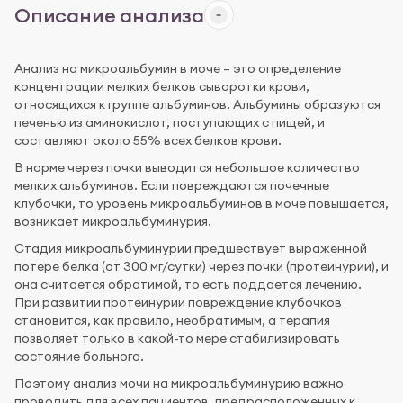
Описание анализа
Анализ на микроальбумин в моче – это определение
концентрации мелких белков сыворотки крови,
относящихся к группе альбуминов. Альбумины образуются
печенью из аминокислот, поступающих с пищей, и
составляют около 55% всех белков крови.
В норме через почки выводится небольшое количество
мелких альбуминов. Если повреждаются почечные
клубочки, то уровень микроальбуминов в моче повышается,
возникает микроальбуминурия.
Стадия микроальбуминурии предшествует выраженной
потере белка (от 300 мг/сутки) через почки (протеинурии), и
она считается обратимой, то есть поддается лечению.
При развитии протеинурии повреждение клубочков
становится, как правило, необратимым, а терапия
позволяет только в какой-то мере стабилизировать
состояние больного.
Поэтому анализ мочи на микроальбуминурию важно
проводить для всех пациентов, предрасположенных к