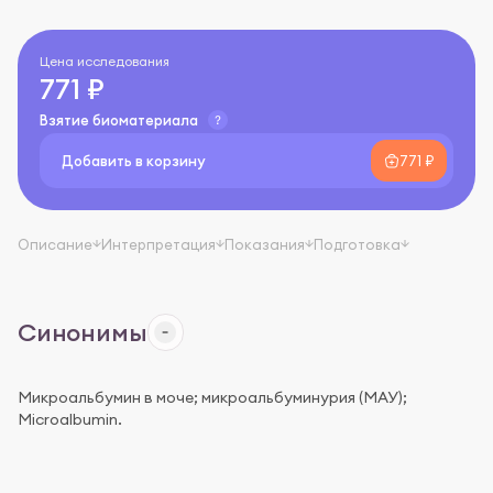
Цена исследования
771 ₽
Взятие биоматериала
Добавить в корзину
771 ₽
Описание
Интерпретация
Показания
Подготовка
Синонимы
Микроальбумин в моче; микроальбуминурия (МАУ);
Мicroalbumin.