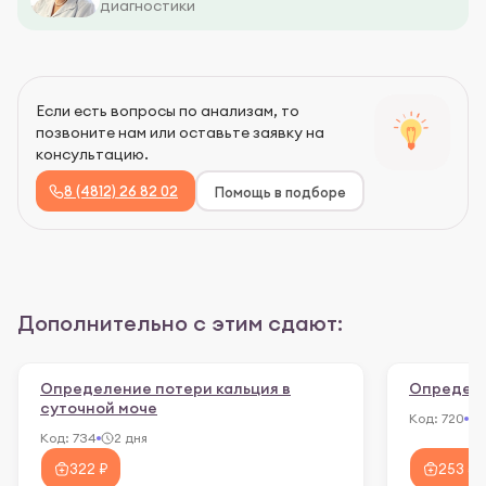
диагностики
Если есть вопросы по анализам, то
позвоните нам или оставьте заявку на
консультацию.
8 (4812) 26 82 02
Помощь в подборе
Дополнительно с этим сдают:
Определение потери кальция в
Определе
суточной моче
Код:
720
Код:
734
2 дня
322 ₽
253 ₽