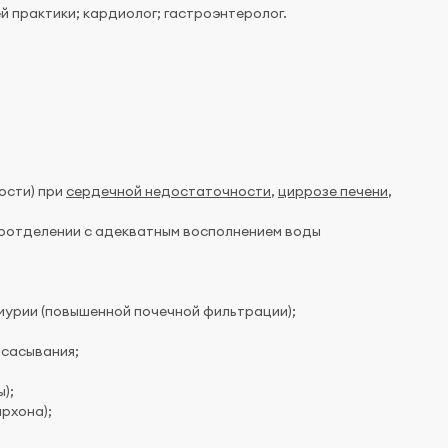
й практики; кардиолог; гастроэнтеролог.
ости) при
сердечной недостаточности
,
циррозе печени
,
тоотделении с адекватным восполнением воды
иурии (повышенной почечной фильтрации);
всасывания;
);
рхона);