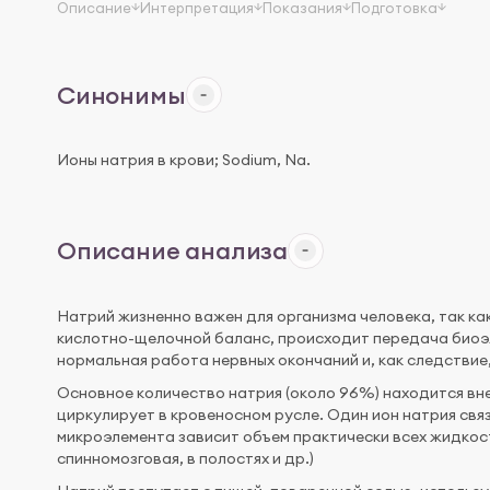
Описание
Интерпретация
Показания
Подготовка
Синонимы
Ионы натрия в крови; Sodium, Na.
Описание анализа
Натрий жизненно важен для организма человека, так к
кислотно-щелочной баланс, происходит передача биоэл
нормальная работа нервных окончаний и, как следствие
Основное количество натрия (около 96%) находится вне 
циркулирует в кровеносном русле. Один ион натрия свя
микроэлемента зависит объем практически всех жидкос
спинномозговая, в полостях и др.)