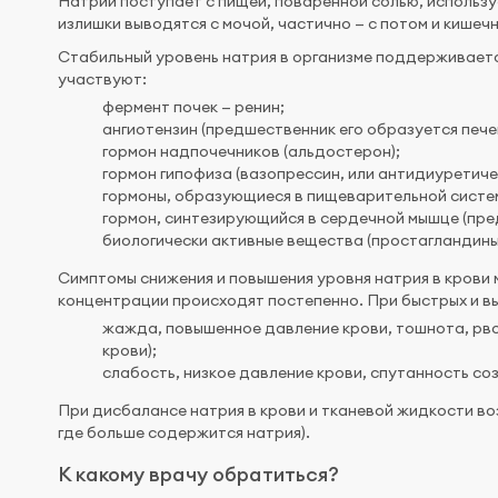
Натрий поступает с пищей, поваренной солью, использ
излишки выводятся с мочой, частично — с потом и кише
Стабильный уровень натрия в организме поддерживаетс
участвуют:
фермент почек — ренин;
ангиотензин (предшественник его образуется пече
гормон надпочечников (альдостерон);
гормон гипофиза (вазопрессин, или антидиуретиче
гормоны, образующиеся в пищеварительной системе
гормон, синтезирующийся в сердечной мышце (пре
биологически активные вещества (простагландины
Симптомы снижения и повышения уровня натрия в крови 
концентрации происходят постепенно. При быстрых и в
жажда, повышенное давление крови, тошнота, рво
крови);
слабость, низкое давление крови, спутанность соз
При дисбалансе натрия в крови и тканевой жидкости во
где больше содержится натрия).
К какому врачу обратиться?