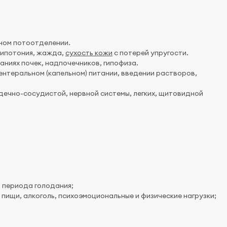
ном потоотделении.
 гипотония, жажда,
сухость кожи
с потерей упругости.
аниях почек, надпочечников, гипофиза.
ентеральном (капельном) питании, введении растворов,
ечно-сосудистой, нервной системы, легких, щитовидной
о периода голодания;
пищи, алкоголь, психоэмоциональные и физические нагрузки;