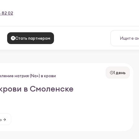
6 82 02
Стать партнером
1 день
ление натрия (Na+) в крови
 крови в Смоленске
р