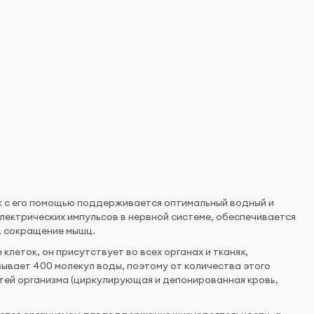
ак с его помощью поддерживается оптимальный водный и
ектрических импульсов в нервной системе, обеспечивается
, сокращение мышц.
клеток, он присутствует во всех органах и тканях,
зывает 400 молекул воды, поэтому от количества этого
тей организма (циркулирующая и депонированная кровь,