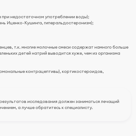
а при недостаточном употреблении воды);
знь Иценко-Кушинга, гиперальдостеронизм);
нцев, т.к. многие молочные смеси содержат намного больше
аленьких детей натрий выводится хуже, чем из организма
гормональные контрацептивы), кортикостероидов,
 результатов исследования должен заниматься лечащий
чением, а лучше обратитесь к специалисту.