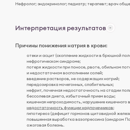
Нефролог; эндокринолог; педиатр; терапевт; врач обще
Интерпретация результатов
Причины понижения натрия в крови:
отеки и асцит (скопление жидкости в брюшной пол
нефротическом синдроме;
потеря жидкости при поносе, рвоте, обильном по
и недостаточном восполнении солей;
введение растворов, не содержащих натрий;
передозировка мочегонных, слабительных;
нефрит, почечная недостаточность на стадии пол
бессолевая диета, избыточный прием воды;
кишечная непроходимость, нарушение кишечного 
недостаточность функции надпочечников
;
гипотиреоз (дефицит гормонов щитовидной железы
повышенная выработка вазопрессина (синдром Па
ожоговая болезнь.