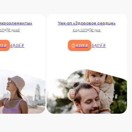
Микроэлементы»
Чек-ап «Здоровое сердце»
671
7 дней
Код 1677
2 дня
6866 ₽
5499 ₽
93 ₽
4399 ₽