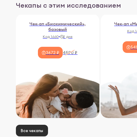
Чекапы с этим исследованием
Чек-ап «Биохимический»,
Чек-ап «
базовый
Код 1
Код 1660
2 дня
54
4590 ₽
3672 ₽
Все чекапы