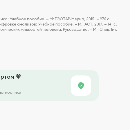
ка: Учебное пособие. — М: ГЭОТАР-Медиа, 2015. — 976 с.
фровке анализов: Учебное пособие. — М.: АСТ, 2017. — 141 с.
логических жидкостей человека: Руководство. — М.: СпецЛит,
ртом 🧡
иагностики