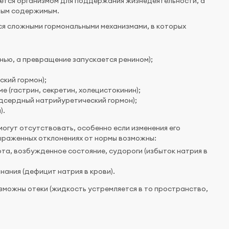
уется организмом для поддержания жизнедеятельности, а
чным содержимым.
я сложными гормональными механизмами, в которых
нью, а превращение запускается ренином);
ский гормон);
 (гастрин, секретин, холецистокинин);
дсердный натрийуретический гормон);
).
могут отсутствовать, особенно если изменения его
ыраженных отклонениях от нормы возможны:
та, возбужденное состояние, судороги (избыток натрия в
нания (дефицит натрия в крови).
зможны отеки (жидкость устремляется в то пространство,