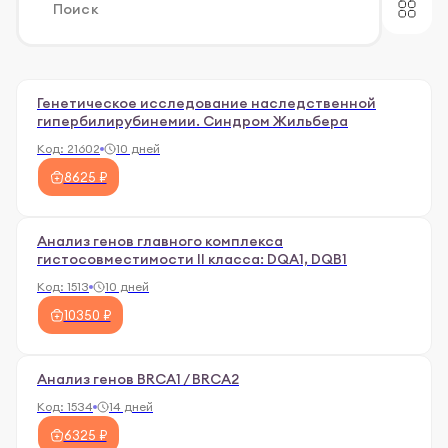
Генетическое исследование наследственной
гипербилирубинемии. Синдром Жильбера
Код:
21602
10 дней
8625 ₽
Анализ генов главного комплекса
гистосовместимости II класса: DQA1, DQB1
Код:
1513
10 дней
10350 ₽
Анализ генов BRCA1 / BRCA2
Код:
1534
14 дней
6325 ₽