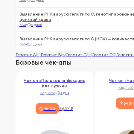
Выявление РНК вируса гепатита С, генотипирование (1а,
цельной крови
686
5 дней
Выявление РНК вируса гепатита С (HCV) — количест
685
5 дней
Гепатит А
(2)
Гепатит В
(6)
Гепатит С
(4)
Гепатит D
(1)
Гепатит 
Базовые чек-апы
Чек-ап «Половые инфекции»
Чек-ап «На
для мужчин
Код 1662
Код 1693
3 дня
6481 
5637 ₽
4510 ₽