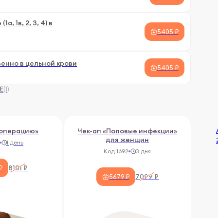
 1в, 2, 3, 4) в
5405 ₽
венно в цельной крови
5405 ₽
E
(1)
 операцию»
Чек-ап «Половые инфекции»
для женщин
1 день
Код 1692
3 дня
8101 ₽
₽
7099 ₽
5679 ₽