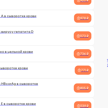
920 ₽
 А в сыворотке крови
978 ₽
 вирусу гепатита D
1173 ₽
но в цельной крови
736 ₽
сыворотке крови
771 ₽
 HBcorAg в сыворотке
805 ₽
 Е в сыворотке крови
1139 ₽