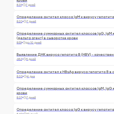
крови
831
7 дней
Определение антител класса IgM к вирусу гепатита
820
7 дней
Определение суммарных антител классов IgG, IgM к
(дельта агент) в сыворотке крови
855
до 10 дней
Выявление ДНК вируса гепатита В (HBV) – качествен
682
5 дней
Определение антител к HBsAg вируса гепатита В в 
833
4 дня
Определение суммарных антител классов IgM, IgG к
крови
837
7 дней
Определение антител класса IgG к вирусу гепатита
860
10 дней