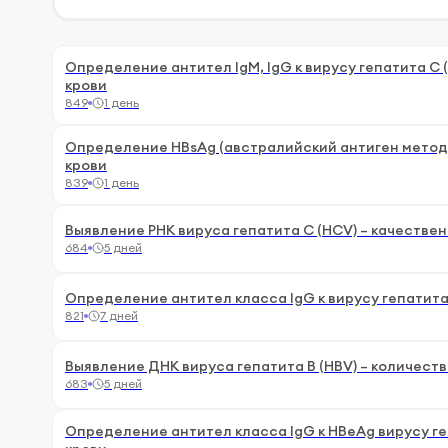
Определение антител IgM, IgG к вирусу гепатита С 
крови
849
1 день
Определение HBsAg (австралийский антиген метод
крови
839
1 день
Выявление РНК вируса гепатита С (HCV) – качествен
684
5 дней
Определение антител класса IgG к вирусу гепатита
821
7 дней
Выявление ДНК вируса гепатита В (HBV) – количеств
683
5 дней
Определение антител класса IgG к HBeAg вирусу ге