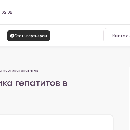
6 82 02
Стать партнером
гностика гепатитов
ка гепатитов в