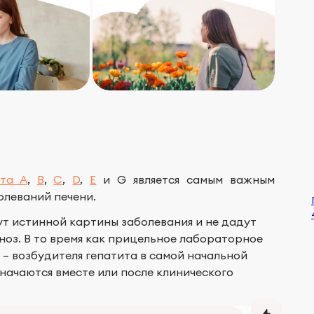
ита А
,
В
,
С
,
D
,
E
и G является самым важным
олеваний печени.
т истинной картины заболевания и не дадут
оз. В то время как прицельное лабораторное
 – возбудителя гепатита в самой начальной
начаются вместе или после клинического