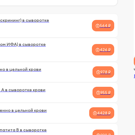
(скрининг) в сыворотке
564 ₽
ом ИФА) в сыворотке
426 ₽
но в цельной крови
978 ₽
 А в сыворотке крови
955 ₽
енно в цельной крови
4428 ₽
патита В в сыворотке