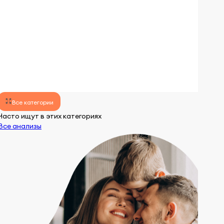
lens
lens
Все категории
Часто ищут в этих категориях
Все анализы