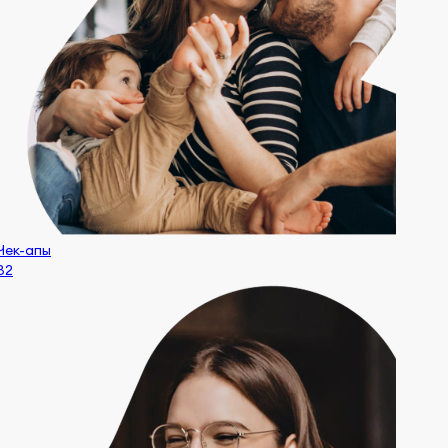
Чек-апы
32