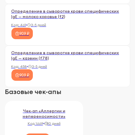
Определение в сыворотке крови специфических
IgE — молоко коровье (f2)
Код:
461
3-5 дней
909 ₽
Определение в сыворотке крови специфических
IgE — казеин (f78)
Код:
458
3-5 дней
909 ₽
Базовые чек-апы
Чек-ап «Аллергии и
непереносимости»
Код 1669
10 дней