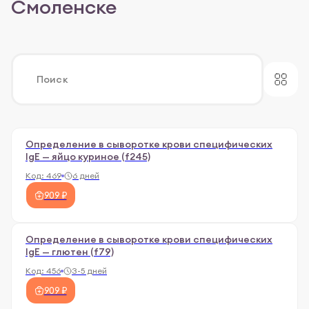
Смоленске
Определение в сыворотке крови специфических
IgE — яйцо куриное (f245)
Код:
469
6 дней
909 ₽
Определение в сыворотке крови специфических
IgE — глютен (f79)
Код:
456
3-5 дней
909 ₽