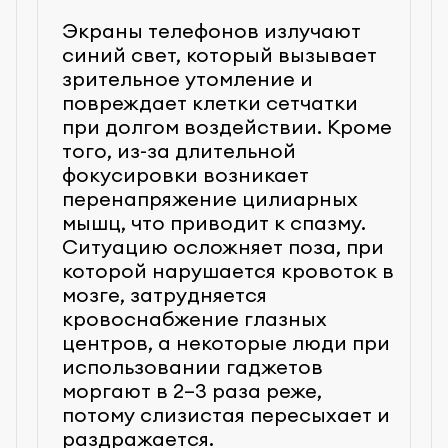
Экраны телефонов излучают
синий свет, который вызывает
зрительное утомление и
повреждает клетки сетчатки
На работе можно выполнить
при долгом воздействии. Кроме
легкий массаж век, а также
того, из-за длительной
упражнения: моргание,
фокусировки возникает
движение глазами вверх-вниз,
перенапряжение цилиарных
по кругу, фокусирование на
Витамины группы В улучшают
мышц, что приводит к спазму.
объектах, расположенных на
работу нервных клеток,
Ситуацию осложняет поза, при
разном расстоянии. Эти
способствуют нормализации
которой нарушается кровоток в
действия занимают 5 минут,
кровообращения, снижают
мозге, затрудняется
незаметны окружающим. Дома
напряжение глазных мышц.
кровоснабжение глазных
можно сделать тепловой
Ретинол необходим для
центров, а некоторые люди при
компресс: приложить к
поддержания здоровья
использовании гаджетов
периорбитальной области
сетчатки, аскорбиновая
моргают в 2–3 раза реже,
влажное полотенце на
кислота укрепляет сосуды, а
потому слизистая пересыхает и
несколько минут для
витамин Е при помощи
раздражается.
релаксации мышц, улучшения
антиоксидантной защиты