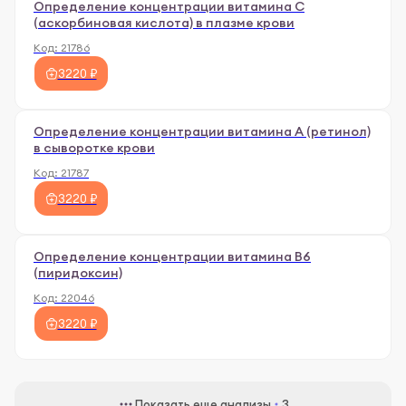
Определение концентрации витамина С
(аскорбиновая кислота) в плазме крови
Код:
21786
3220 ₽
Определение концентрации витамина А (ретинол)
в сыворотке крови
Код:
21787
3220 ₽
Определение концентрации витамина В6
(пиридоксин)
Код:
22046
3220 ₽
Показать еще анализы
3