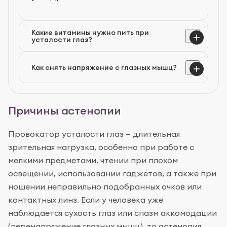
кровообращения.
предотвращает разрушение
клеток. Но принимать любые
Для профилактики астенопии в течение дня
Какие витамины нужно пить при
медикаменты можно только
усталости глаз?
нужно делать регулярные перерывы в
после консультации с врачом.
зрительной работе, используя правило «20-20-
20»: каждые 20 минут смотреть на объект на
Как снять напряжение с глазных мышц?
расстоянии 20 футов (около 6 м) в течение 20
секунд.
Причины астенопии
Провокатор усталости глаз — длительная
зрительная нагрузка, особенно при работе с
мелкими предметами, чтении при плохом
освещении, использовании гаджетов, а также при
ношении неправильно подобранных очков или
контактных линз. Если у человека уже
наблюдается сухость глаз или спазм аккомодации
(перенапряжение глазных мышц), то астенопия