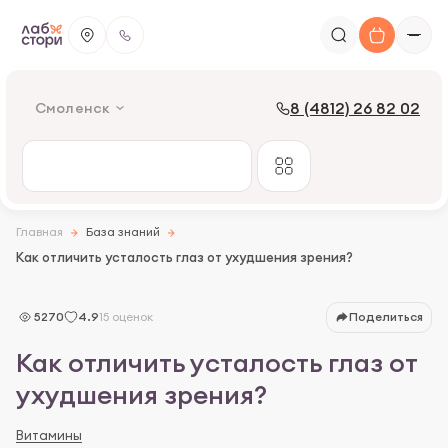
8 (4812) 26 82 02
Смоленск
Главная
База знаний
Как отличить усталость глаз от ухудшения зрения?
Что такое усталость глаз и как она проявляется
5270
4.9
15 оценок
Поделиться
Симптомы астенопии
Как отличить усталость глаз от
Что относится к ухудшению зрения?
ухудшения зрения?
Причины астенопии
Витамины
Диагностика астенопии и ухудшения зрения