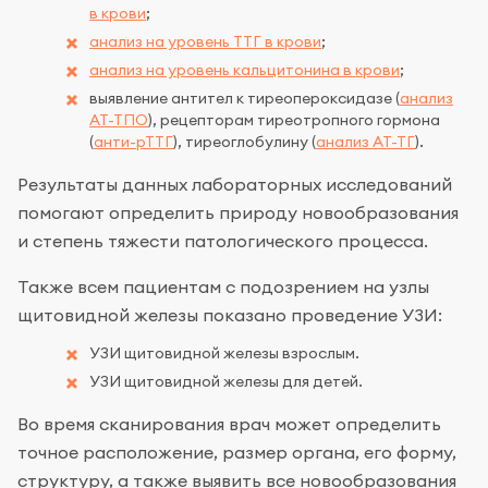
в крови
;
анализ на уровень ТТГ в крови
;
анализ на уровень кальцитонина в крови
;
выявление антител к тиреопероксидазе (
анализ
АТ-ТПО
), рецепторам тиреотропного гормона
(
анти-рТТГ
), тиреоглобулину (
анализ АТ-ТГ
).
Результаты данных лабораторных исследований
помогают определить природу новообразования
и степень тяжести патологического процесса.
Также всем пациентам с подозрением на узлы
щитовидной железы показано проведение УЗИ:
УЗИ щитовидной железы взрослым.
УЗИ щитовидной железы для детей.
Во время сканирования врач может определить
точное расположение, размер органа, его форму,
структуру, а также выявить все новообразования