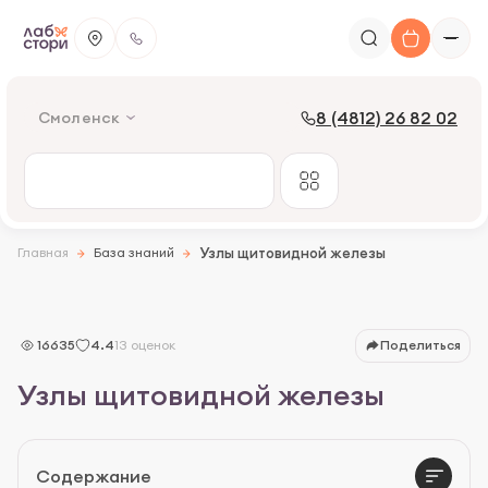
8 (4812) 26 82 02
Смоленск
Главная
База знаний
Узлы щитовидной железы
Причины образования
16635
4.4
13 оценок
Поделиться
Симптомы
Узлы щитовидной железы
Диагностика
Лечение
Содержание