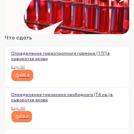
Что сдать
Определение тиреотропного гормона (ТТГ) в
сыворотке крови
Код:
157
495 ₽
Определение тироксина свободного (Т4 св.) в
сыворотке крови
Код:
159
518 ₽