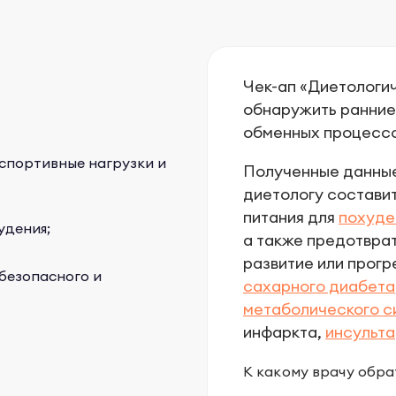
Чек-ап «Диетологи
обнаружить ранние
обменных процессо
 спортивные нагрузки и
Полученные данны
диетологу состави
питания для
похуде
удения;
а также предотвра
развитие или прог
безопасного и
сахарного диабета
метаболического 
инфаркта,
инсульта
К какому врачу обра