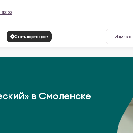
6 82 02
Стать партнером
еский» в Смоленске