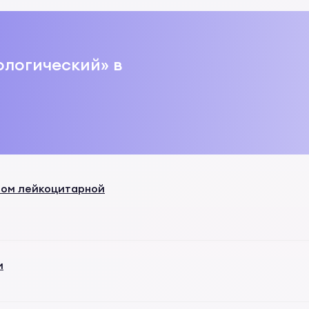
ологический» в
том лейкоцитарной
и