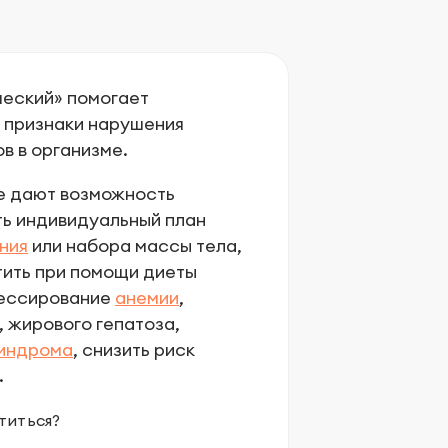
ческий» помогает
 признаки нарушения
в в организме.
е дают возможность
ть индивидуальный план
ния
или набора массы тела,
тить при помощи диеты
рессирование
анемии
,
, жирового гепатоза,
синдрома
, снизить риск
.
титься?