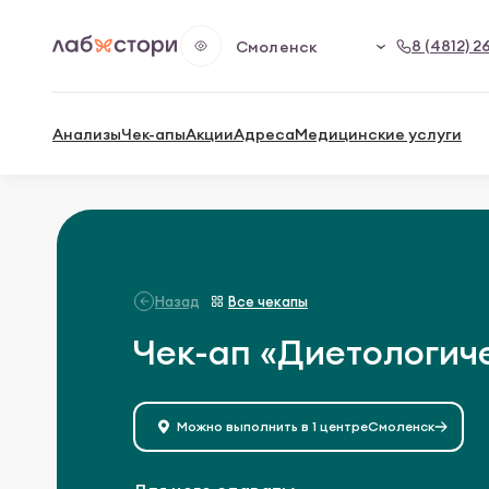
8 (4812) 2
Смоленск
Анализы
Чек-апы
Акции
Адреса
Медицинские услуги
Назад
Все чекапы
Чек-ап «Диетологич
Можно выполнить в 1 центре
Смоленск