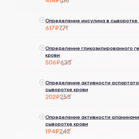
414₽
518
Определение инсулина в сыворотке
617₽
771
Определение гликозилированного гем
крови
506₽
633
Определение активности аспартата
сыворотке крови
202₽
253
Определение активности аланинами
сыворотке крови
194₽
242