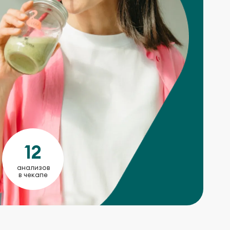
12
анализов
в чекапе