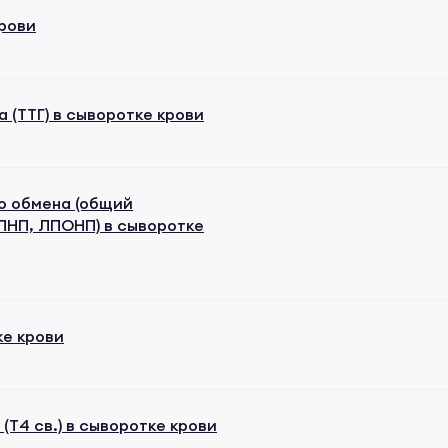
рови
(ТТГ) в сыворотке крови
о обмена (общий
ПНП, ЛПОНП) в сыворотке
е крови
Т4 св.) в сыворотке крови