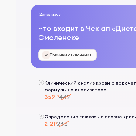
12
анализов
Что входит в Чек-ап «Диет
Смоленске
Причины отклонения
Клинический анализ крови с подсче
формулы на анализаторе
359₽
449
Определение глюкозы в плазме кров
212₽
265