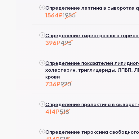
Определение лептина в сыворотке к
1564₽
1955
Определение тиреотропного гормона 
396₽
495
Определение показателей липидног
холестерин, триглицериды, ЛПВП, Л
крови
736₽
920
Определение пролактина в сыворотк
414₽
518
Определение тироксина свободного (