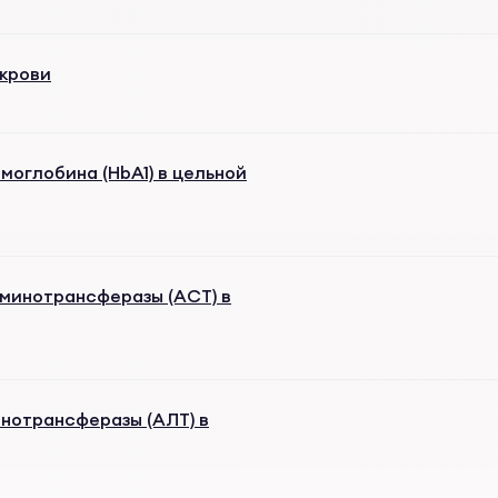
 крови
оглобина (HbA1) в цельной
минотрансферазы (АСТ) в
нотрансферазы (АЛТ) в