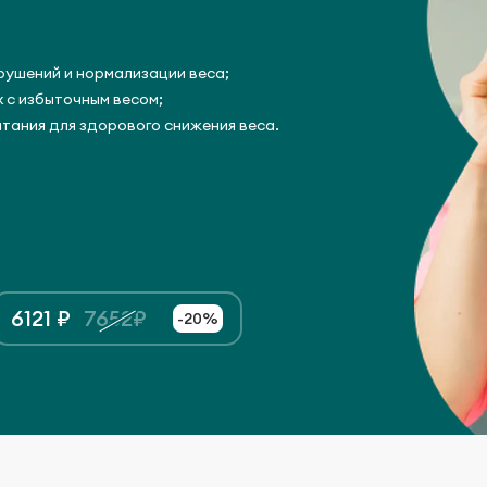
рушений и нормализации веса;
х с избыточным весом;
тания для здорового снижения веса.
6121 ₽
7652₽
-20%