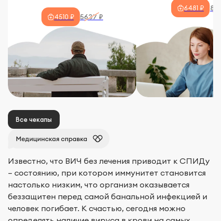
810
6481 ₽
5637 ₽
4510 ₽
Все чекапы
Известно, что ВИЧ без лечения приводит к СПИДу
– состоянию, при котором иммунитет становится
настолько низким, что организм оказывается
беззащитен перед самой банальной инфекцией и
человек погибает. К счастью, сегодня можно
определять наличие вируса в крови на самых