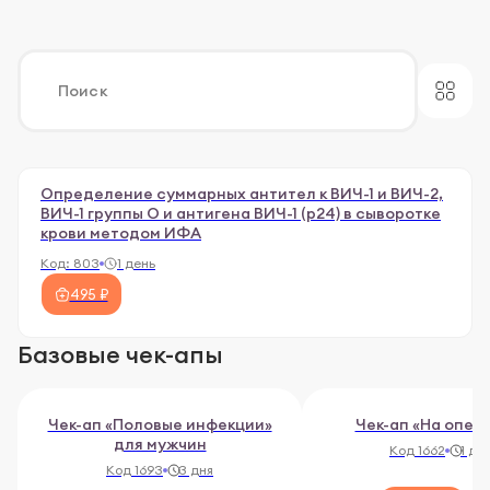
Определение суммарных антител к ВИЧ-1 и ВИЧ-2,
ВИЧ-1 группы О и антигена ВИЧ-1 (р24) в сыворотке
крови методом ИФА
Код:
803
1 день
495 ₽
Базовые чек-апы
Чек-ап «Половые инфекции»
Чек-ап «На опер
для мужчин
Код 1662
1 де
Код 1693
3 дня