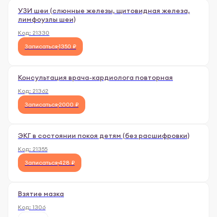
УЗИ шеи (слюнные железы, щитовидная железа,
лимфоузлы шеи)
Код:
21330
Записаться
1350 ₽
Консультация врача-кардиолога повторная
Код:
21362
Записаться
2000 ₽
ЭКГ в состоянии покоя детям (без расшифровки)
Код:
21355
Записаться
428 ₽
Взятие мазка
Код:
1306