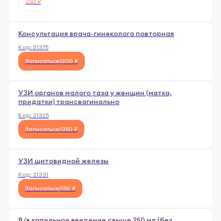
250 ₽
Консультация врача-гинеколога повторная
Код:
21375
Записаться
1200 ₽
УЗИ органов малого таза у женщин (матка,
придатки) трансвагинально
Код:
21325
Записаться
1350 ₽
УЗИ щитовидной железы
Код:
21331
Записаться
1150 ₽
В/в капельное введение свыше 250 мл (без