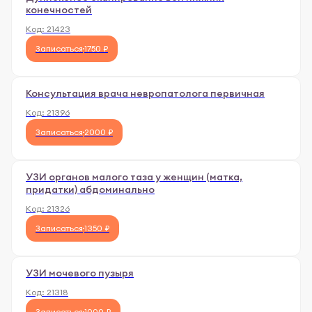
конечностей
Код:
21423
Записаться
1750 ₽
Консультация врача невропатолога первичная
Код:
21396
Записаться
2000 ₽
УЗИ органов малого таза у женщин (матка,
придатки) абдоминально
Код:
21326
Записаться
1350 ₽
УЗИ мочевого пузыря
Код:
21318
Записаться
1000 ₽