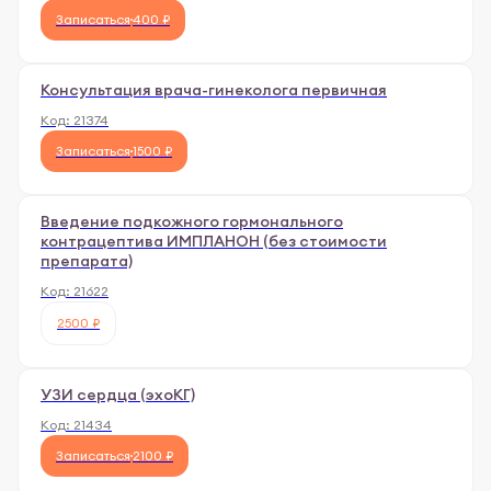
Записаться
400 ₽
Консультация врача-гинеколога первичная
Код:
21374
Записаться
1500 ₽
Введение подкожного гормонального
контрацептива ИМПЛАНОН (без стоимости
препарата)
Код:
21622
2500 ₽
УЗИ сердца (эхоКГ)
Код:
21434
Записаться
2100 ₽