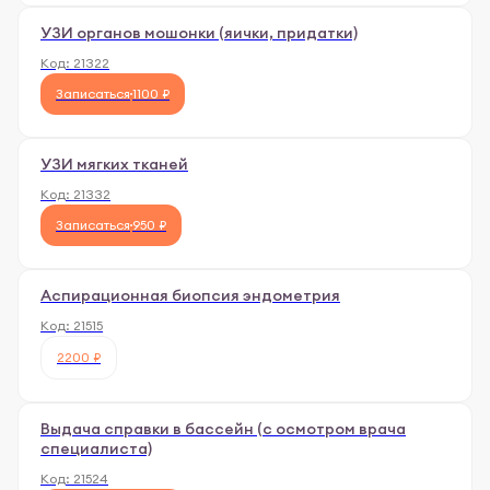
УЗИ органов мошонки (яички, придатки)
Код:
21322
Записаться
1100 ₽
УЗИ мягких тканей
Код:
21332
Записаться
950 ₽
Аспирационная биопсия эндометрия
Код:
21515
2200 ₽
Выдача справки в бассейн (с осмотром врача
специалиста)
Код:
21524