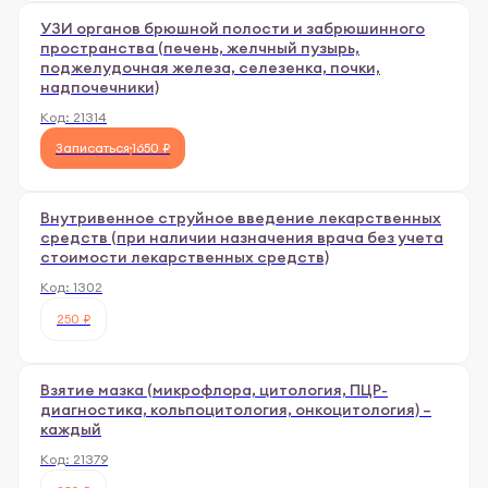
УЗИ органов брюшной полости и забрюшинного
пространства (печень, желчный пузырь,
поджелудочная железа, селезенка, почки,
надпочечники)
Код:
21314
Записаться
1650 ₽
Внутривенное струйное введение лекарственных
средств (при наличии назначения врача без учета
стоимости лекарственных средств)
Код:
1302
250 ₽
Взятие мазка (микрофлора, цитология, ПЦР-
диагностика, кольпоцитология, онкоцитология) –
каждый
Код:
21379