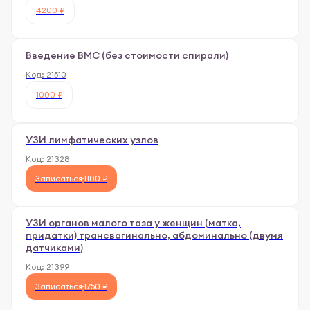
4200 ₽
Введение ВМС (без стоимости спирали)
Код:
21510
1000 ₽
УЗИ лимфатических узлов
Код:
21328
Записаться
1100 ₽
УЗИ органов малого таза у женщин (матка,
придатки) трансвагинально, абдоминально (двумя
датчиками)
Код:
21399
Записаться
1750 ₽