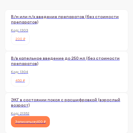
В/м или п/к введение препаратов (без стоимости
препаратов)
Код:
1303
200 ₽
В/в капельное введение до 250 мл (без стоимости
препаратов)
Код:
1304
450 ₽
ЭКГ в состоянии покоя с расшифровкой (взрослый
возраст)
Код:
21352
Записаться
600 ₽