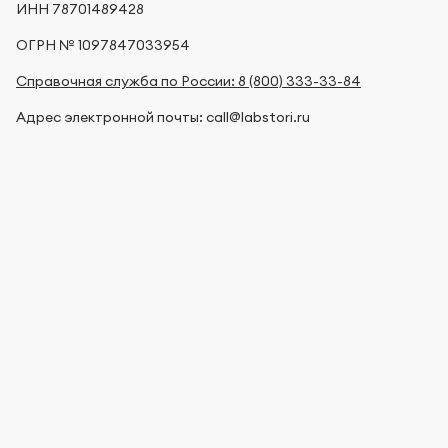
ИНН 78701489428
ОГРН № 1097847033954
Справочная служба по России: 8 (800) 333-33-84
Адрес электронной почты: call@labstori.ru