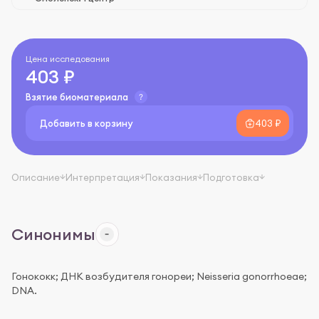
Цена исследования
403 ₽
Взятие биоматериала
Добавить в корзину
403 ₽
Описание
Интерпретация
Показания
Подготовка
Синонимы
Гонококк; ДНК возбудителя гонореи; Neisseria gonorrhoeae;
DNA.