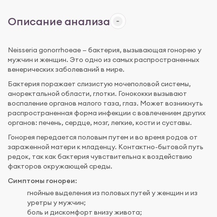
Описание анализа
Neisseria gonorrhoeae — бактерия, вызывающая гонорею у
мужчин и женщин. Это одно из самых распространенных
венерических заболеваний в мире.
Бактерия поражает слизистую мочеполовой системы,
аноректальной области, глотки. Гонококки вызывают
воспаление органов малого таза, глаз. Может возникнуть
распространенная форма инфекции с вовлечением других
органов: печень, сердце, мозг, легкие, кости и суставы.
Гонорея передается половым путем и во время родов от
зараженной матери к младенцу. Контактно-бытовой путь
редок, так как бактерия чувствительна к воздействию
факторов окружающей среды.
Симптомы гонореи:
гнойные выделения из половых путей у женщин и из
уретры у мужчин;
боль и дискомфорт внизу живота;