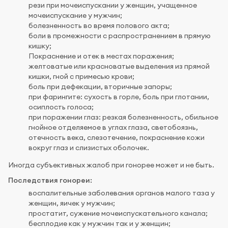
рези при мочеиспускании у женщин, учащенное
мочеиспускание у мужчин;
болезненность во время полового акта;
боли в промежности с распространением в прямую
кишку;
Покраснение и отек в местах поражения;
желтоватые или красноватые выделения из прямой
кишки, гной с примесью крови;
боль при дефекации, вторичные запоры;
при фарингите: сухость в горле, боль при глотании,
осиплость голоса;
при поражении глаз: резкая болезненность, обильное
гнойное отделяемое в углах глаза, светобоязнь,
отечность века, слезотечение, покраснение кожи
вокруг глаз и слизистых оболочек.
Иногда субъективных жалоб при гонорее может и не быть.
Последствия гонореи:
воспалительные заболевания органов малого таза у
женщин, яичек у мужчин;
простатит, сужение мочеиспускательного канала;
бесплодие как у мужчин так и у женщин;