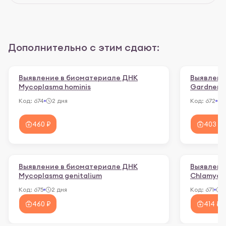
Дополнительно с этим сдают:
Выявление в биоматериале ДНК
Выявлени
Муcoplasma hominis
Gardnerel
Код:
674
2 дня
Код:
672
460 ₽
403 ₽
Выявление в биоматериале ДНК
Выявлени
Mуcoplasma genitalium
Chlamydia
Код:
675
2 дня
Код:
671
2
460 ₽
414 ₽