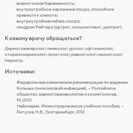
внематочная беременность;
внутриутробное заражение плода, способное
привести к слепоте;
внутриутробная гибель плода;
синдром Рейтера (артрит, конъюнктивит, уретрит).
К какому врачу обращаться?
Дерматовенеролог; гинеколог; уролог; офтальмолог;
оториноларинголог; проктолог; ревматолог; неонатолог;
педиатр.
Источники:
Федеральные клинические рекомендации по ведению
больных гонококковой инфекцией, — Российское
общество дерматовенерологов и косметологов,
М.:2013
Нейссерии. Иллюстрированное учебное пособие, —
Литусов Н.В., Екатеринбург, 2012