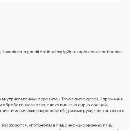
 toxoplasma gondii Antibodies; IgG; toxoplasmosis antibodies;
 внутриклеточным парaзитом Toxoplasma gondii. Заражение
 обработанного мяса, плохо вымытых сырых овощей,
вии гигиенических мероприятий (грязные руки) при контакте с
и заражаются, употребляя в пищу инфицированных птиц,