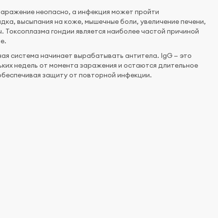
заражение неопасно, а инфекция может пройти
ка, высыпания на коже, мышечные боли, увеличение печени,
ы. Токсоплазма гондии является наиболее частой причиной
е.
ная система начинает вырабатывать антитела. IgG — это
льких недель от момента заражения и остаются длительное
 обеспечивая защиту от повторной инфекции.