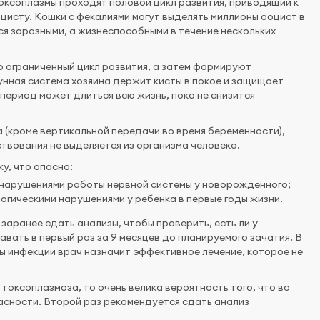
токсоплазмы проходят половой цикл развития, приводящий к
цисту. Кошки с фекалиями могут выделять миллионы ооцист в
ся заразными, а жизнеспособными в течение нескольких
о ограниченный цикл развития, а затем формируют
мунная система хозяина держит кисты в покое и защищает
период может длиться всю жизнь, пока не снизится
 (кроме вертикальной передачи во время беременности),
твования не выделяется из организма человека.
у, что опасно:
 нарушениями работы нервной системы у новорожденного;
логическими нарушениями у ребенка в первые годы жизни.
аранее сдать анализы, чтобы проверить, есть ли у
вать в первый раз за 9 месяцев до планируемого зачатия. В
ы инфекции врач назначит эффективное лечение, которое не
токсоплазмоза, то очень велика вероятность того, что во
сности. Второй раз рекомендуется сдать анализ