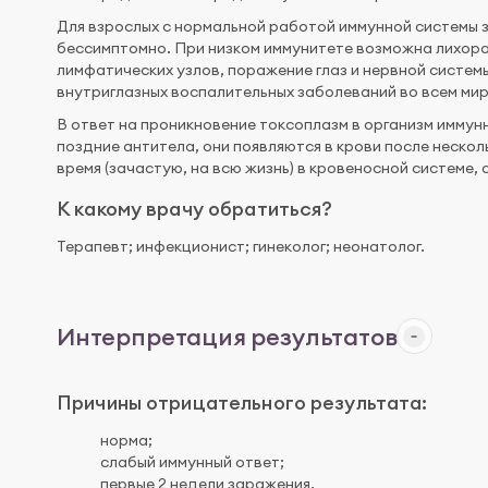
Для взрослых с нормальной работой иммунной системы 
бессимптомно. При низком иммунитете возможна лихорад
лимфатических узлов, поражение глаз и нервной систем
внутриглазных воспалительных заболеваний во всем мир
В ответ на проникновение токсоплазм в организм иммун
поздние антитела, они появляются в крови после неско
время (зачастую, на всю жизнь) в кровеносной системе,
К какому врачу обратиться?
Терапевт; инфекционист; гинеколог; неонатолог.
Интерпретация результатов
Причины отрицательного результата:
норма;
слабый иммунный ответ;
первые 2 недели заражения.