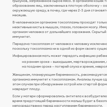
грызунов, загрязненное сырое мясо. В организме кошек 
образованию яиц, заключенных в плотную оболочку — оо
окружающую среду, в почву, где через 2-3 дня становят
месяцев.
В человеческом организме токсоплазмы проходят тольк
неактивные кисты в мышцах, глазах, головном мозгу. Им
организм человека от дальнейшего заражения. Скрытый 
иммунитет.
Передача токсоплазм от человека к человеку исключена
поскольку токсоплазма ни в одной из форм своего сущес
Инфицированная мать может передать инфекцию ребенк
на раннем сроке — выкидышем, мертворождением,
на позднем сроке — потерей слуха и зрения, невро
Женщинам, планирующим беременность, рекомендуется з
организма иммунитет к токсоплазмам. Анализы лучше сда
этом случае при обнаружении острой или стертой форм
навредит плоду.
Если у матери сформировались антитела к возбудителю 
время предстоящей беременности малыш будет в безопа
непосредственно перед наступлением беременности.