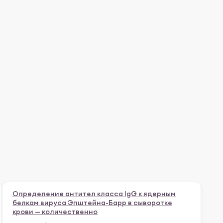
Определение антител класса IgG к ядерным
белкам вируса Эпштейна-Барр в сыворотке
крови — количественно