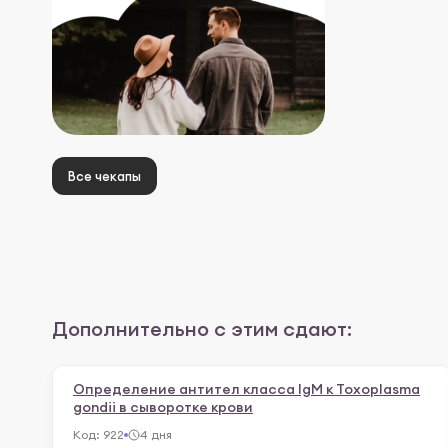
Все чекапы
Дополнительно с этим сдают:
Определение антител класса IgM к Toxoplasmа
gondii в сыворотке крови
Код:
922
4 дня