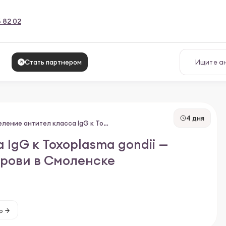
6 82 02
Стать партнером
4 дня
Определение антител класса IgG к Toxoplasmа gondii — количественно в сыворотке крови
IgG к Toxoplasmа gondii —
крови в Смоленске
р