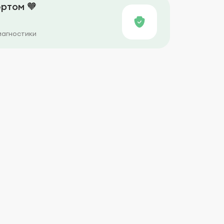
ртом 🧡
иагностики