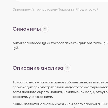
Описание
Интерпретация
Показания
Подготовка
Синонимы
Антитела класса IgG к токсоплазме гондии; Antitoxo-IgG;
IgG.
Описание анализа
Токсоплазмоз — паразитарное заболевание, вызываемое
происходит при употреблении недостаточно термически
загрязненного сырого молока, некипяченой воды, отсутст
кошками, уходе за ними.
Кошки являются основным хозяином этого паразита. Он