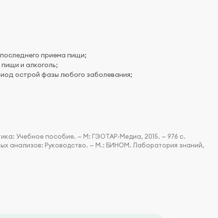
 последнего приема пищи;
пищи и алкоголь;
риод острой фазы любого заболевания;
ка: Учебное пособие. — М: ГЭОТАР-Медиа, 2015. — 976 с.
ых анализов: Руководство. — М.: БИНОМ. Лаборатория знаний,