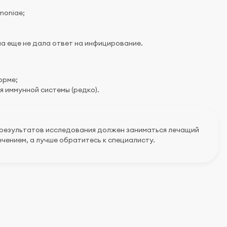
moniae;
ма еще не дала ответ на инфицирование.
орме;
 иммунной системы (редко).
 результатов исследования должен заниматься лечащий
чением, а лучше обратитесь к специалисту.