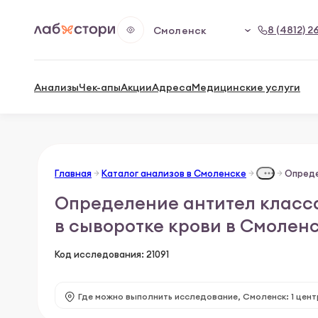
8 (4812) 2
Смоленск
Анализы
Чек-апы
Акции
Адреса
Медицинские услуги
Главная
Каталог анализов в Смоленске
Определение антител класса
в сыворотке крови в Смолен
Код исследования: 21091
Где можно выполнить исследование,
Смоленск: 1 цент