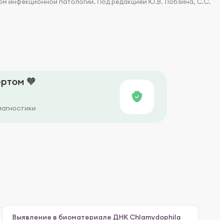
м инфекционной патологии. Под редакцией Ю.В. Лобзина, С.С.
ртом 🧡
иагностики
Выявление в биоматериале ДНК Chlamydophila