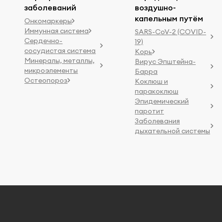
заболеваний
воздушно-
капельным путём
Онкомаркеры
Иммунная система
SARS-CoV-2 (COVID-
Сердечно-
19)
сосудистая система
Корь
Минералы, металлы,
Вирус Эпштейна-
микроэлементы
Барра
Остеопороз
Коклюш и
паракоклюш
Эпидемический
паротит
Заболевания
дыхательной системы