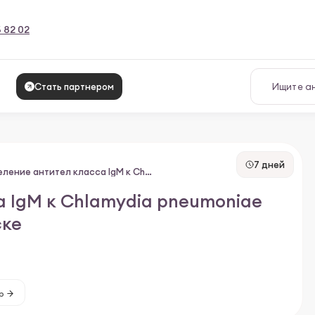
6 82 02
Стать партнером
7 дней
Определение антител класса IgМ к Chlamydia pneumoniae в сыворотке крови
 IgМ к Chlamydia pneumoniae
ске
р