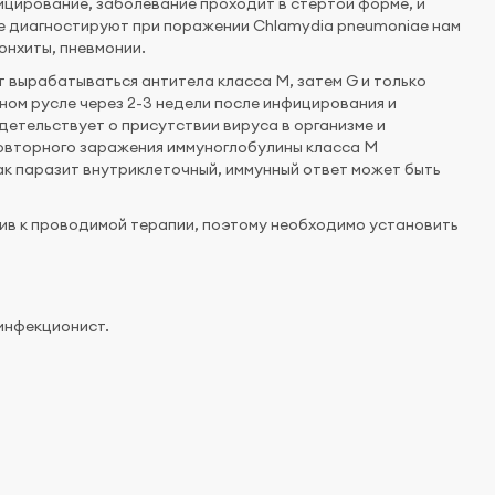
ицирование, заболевание проходит в стертой форме, и
ые диагностируют при поражении Chlamydia pneumoniae нам
онхиты, пневмонии.
 вырабатываться антитела класса М, затем G и только
ном русле через 2-3 недели после инфицирования и
детельствует о присутствии вируса в организме и
повторного заражения иммуноглобулины класса М
ак паразит внутриклеточный, иммунный ответ может быть
ив к проводимой терапии, поэтому необходимо установить
 инфекционист.