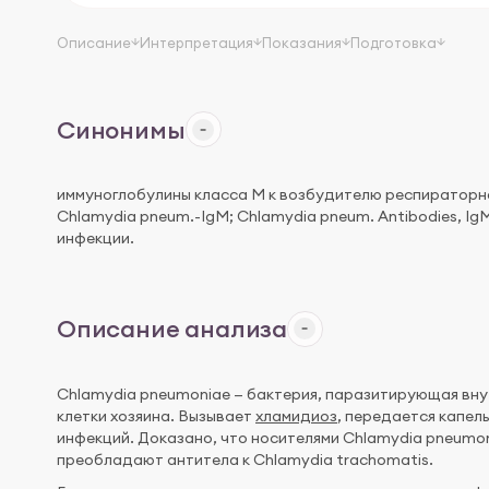
Описание
Интерпретация
Показания
Подготовка
Синонимы
иммуноглобулины класса M к возбудителю респираторног
Chlamydia pneum.-IgM; Chlamydia pneum. Antibodies, Ig
инфекции.
Описание анализа
Chlamydia pneumoniae — бактерия, паразитирующая внут
клетки хозяина. Вызывает
хламидиоз
, передается капел
инфекций. Доказано, что носителями Chlamydia pneumon
преобладают антитела к Chlamydia trachomatis.