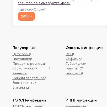
pneumoniae в сыворотке крови
Код:
21092
7 дней
805 ₽
Популярные
Опасные инфекции
Цитология
ВИЧ
Гистология
Сифилис
Продукты распада
Туберкулез
наркотических
Гепатит C
веществ
Гепатит B
Панели аллергенов
Электролиты
Витамины
TORCH-инфекции
ИППП-инфекции
TORCH-инфекции
Уреаплазма