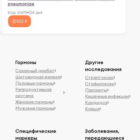
pneumoniae
Код:
21670
4 дня
1012 ₽
Гормоны
Другие
исследования
Сахарный диабет
Щитовидная железа
Стрептококк
Половые гормоны
Стафилококк
Репродуктивная
Паразиты
система
Кишечные инфекции
Женские гормоны
Кандидоз
Мужские гормоны
Клещи
Специфические
Заболевания,
маркеры
передающиеся