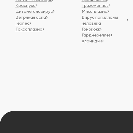
Краснуха
Трихомониаз
Цитомегаловирус
Микоплазма
Ветряная оспа
Вирус папилломы
Герпес
человека
Токсоплазма
Гонококк
Гарднереллез
Хламидии