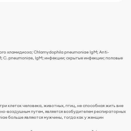
о хламидиоза; Chlamydophila pneumoniae IgM; Anti-
M; C. pneumoniae, IgM; инфекции; скрытые инфекции; половые
ри клеток человека, животных, птиц, не способная жить вне
ьно-воздушным путем, является возбудителем респираторных
iae больше являются мужчины, тогда как у женщин