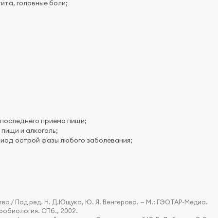
ита, головные боли;
 последнего приема пищи;
пищи и алкоголь;
риод острой фазы любого заболевания;
 / Под ред. Н. Д.Ющука, Ю. Я. Венгерова. — М.: ГЭОТАР-Медиа.
робиология. СПб., 2002.