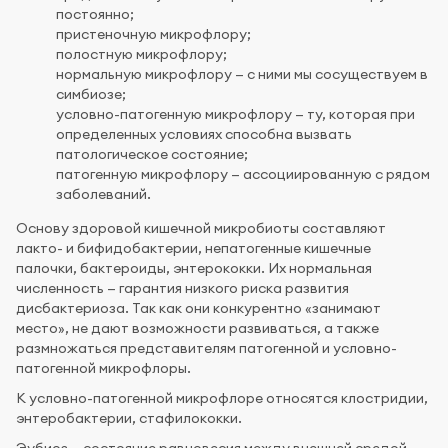
постоянно;
пристеночную микрофлору;
полостную микрофлору;
нормальную микрофлору — с ними мы сосуществуем в
симбиозе;
условно-патогенную микрофлору — ту, которая при
определенных условиях способна вызвать
патологическое состояние;
патогенную микрофлору — ассоциированную с рядом
заболеваний.
Основу здоровой кишечной микробиоты составляют
лакто- и бифидобактерии, непатогенные кишечные
палочки, бактероиды, энтерококки. Их нормальная
численность — гарантия низкого риска развития
дисбактериоза. Так как они конкурентно «занимают
место», не дают возможности развиваться, а также
размножаться представителям патогенной и условно-
патогенной микрофлоры.
К условно-патогенной микрофлоре относятся клостридии,
энтеробактерии, стафилококки.
Эубиоз — состояние равновесия между внешней средой,