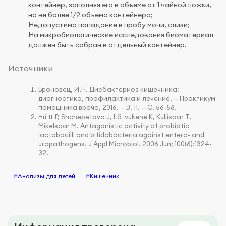
контейнер, заполняя его в объеме от 1 чайной ложки,
но не более 1/2 объема контейнера;
Недопустимо попадание в пробу мочи, слизи;
На микробиологические исследования биоматериал
должен быть собран в отдельный контейнер.
Источники
Броновец, И.Н. Дисбактериоз кишечника:
диагностика, профилактика и лечение. — Практикум
помощника врача, 2016. — В. 11. — С. 56-58.
Hü tt P, Shchepetova J, Lõ ivukene K, Kullisaar T,
Mikelsaar M. Antagonistic activity of probiotic
lactobacilli and bifidobacteria against entero- and
uropathogens. J Appl Microbiol. 2006 Jun; 100(6):1324-
32.
#
Анализы для детей
#
Кишечник