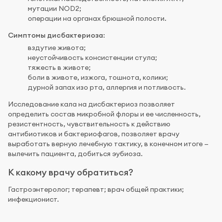
мутации NOD2;
операции на органах брюшной полости.
Симптомы дисбактериоза
:
вздутие живота;
неустойчивость консистенции стула;
тяжесть в животе;
боли в животе, изжога, тошнота, колики;
дурной запах изо рта, аллергия и потливость.
Исследование кала на дисбактериоз позволяет
определить состав микробной флоры и ее численность,
резистентность, чувствительность к действию
антибиотиков и бактериофагов, позволяет врачу
выработать верную лечебную тактику, в конечном итоге —
вылечить пациента, добиться эубиоза.
К какому врачу обратиться?
Гастроэнтеролог; терапевт; врач общей практики;
инфекционист.