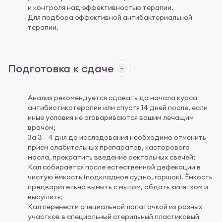
и контроля над эффективностью терапии.
Для подбора эффективной антибактериальной
терапии.
Подготовка к сдаче
Анализ рекомендуется сдавать до начала курса
антибиотикотерапии или спустя 14 дней после, если
иные условия не оговариваются вашим лечащим
врачом;
За 3 - 4 дня до исследования необходимо отменить
приём слабительных препаратов, касторового
масла, прекратить введение ректальных свечей;
Кал собирается после естественной дефекации в
чистую ёмкость (подкладное судно, горшок). Ёмкость
предварительно вымыть с мылом, обдать кипятком и
высушить;
Кал перенести специальной лопаточкой из разных
участков в специальный стерильный пластиковый