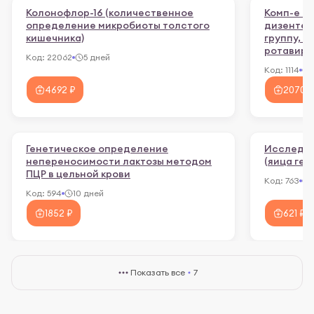
Колонофлор-16 (количественное
Комп-е о
определение микробиоты толстого
дизентер
кишечника)
группу, 
ротавирус
Код:
22062
5 дней
Код:
1114
4692 ₽
2070 ₽
Генетическое определение
Исследов
непереносимости лактозы методом
(яица ге
ПЦР в цельной крови
Код:
763
Код:
594
10 дней
1852 ₽
621 ₽
Показать все
7