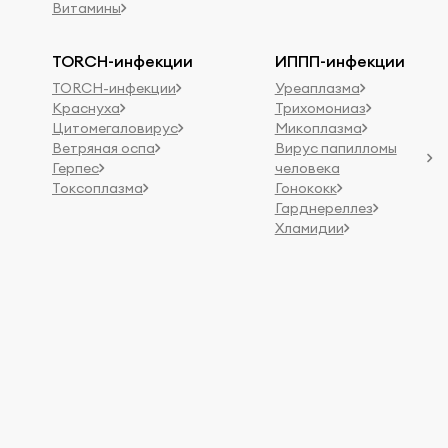
Витамины
TORCH-инфекции
ИППП-инфекции
TORCH-инфекции
Уреаплазма
Краснуха
Трихомониаз
Цитомегаловирус
Микоплазма
Ветряная оспа
Вирус папилломы
Герпес
человека
Токсоплазма
Гонококк
Гарднереллез
Хламидии