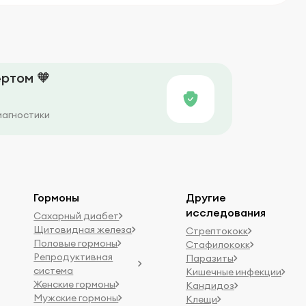
ртом 🧡
иагностики
Гормоны
Другие
исследования
Сахарный диабет
Щитовидная железа
Стрептококк
Половые гормоны
Стафилококк
Репродуктивная
Паразиты
система
Кишечные инфекции
Женские гормоны
Кандидоз
Мужские гормоны
Клещи