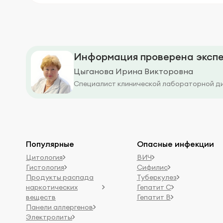
Информация проверена экспе
Цыганова Ирина Викторовна
Специалист клинической лабораторной д
Популярные
Опасные инфекции
Цитология
ВИЧ
Гистология
Сифилис
Продукты распада
Туберкулез
наркотических
Гепатит C
веществ
Гепатит B
Панели аллергенов
Электролиты