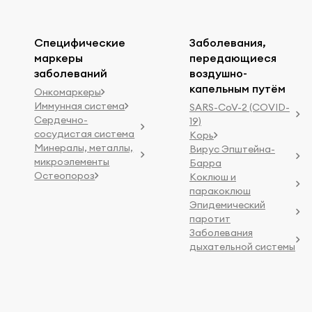
Специфические
Заболевания,
маркеры
передающиеся
заболеваний
воздушно-
капельным путём
Онкомаркеры
Иммунная система
SARS-CoV-2 (COVID-
Сердечно-
19)
сосудистая система
Корь
Минералы, металлы,
Вирус Эпштейна-
микроэлементы
Барра
Остеопороз
Коклюш и
паракоклюш
Эпидемический
паротит
Заболевания
дыхательной системы