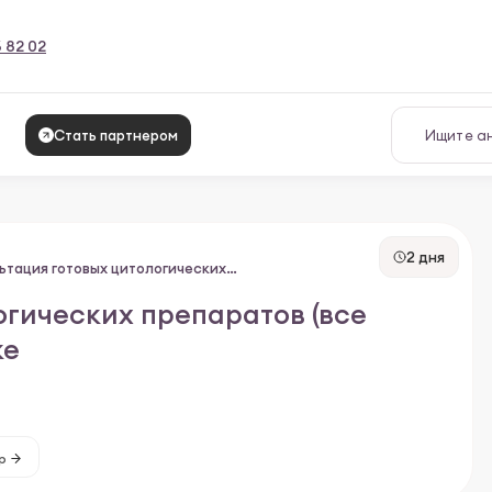
6 82 02
Стать партнером
2 дня
Консультация готовых цитологических препаратов (все стекла пациента)
огических препаратов (все
ке
р