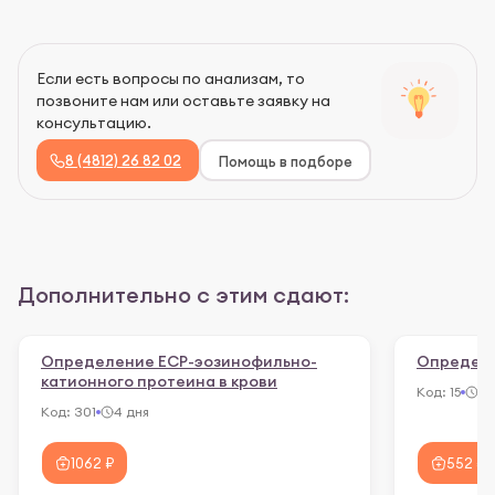
Если есть вопросы по анализам, то
позвоните нам или оставьте заявку на
консультацию.
8 (4812) 26 82 02
Помощь в подборе
Дополнительно с этим сдают:
Определение ЕСР-эозинофильно-
Определе
катионного протеина в крови
Код:
15
3 
Код:
301
4 дня
1062 ₽
552 ₽