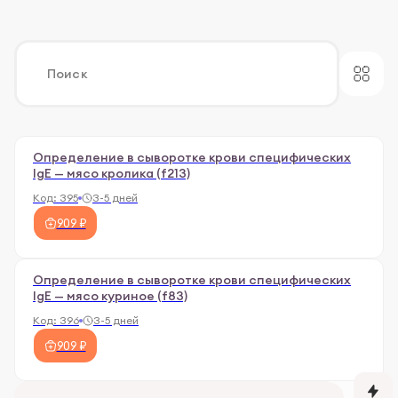
Определение в сыворотке крови специфических
IgE — мясо кролика (f213)
Код:
395
3-5 дней
909 ₽
Определение в сыворотке крови специфических
IgE — мясо куриное (f83)
Код:
396
3-5 дней
909 ₽