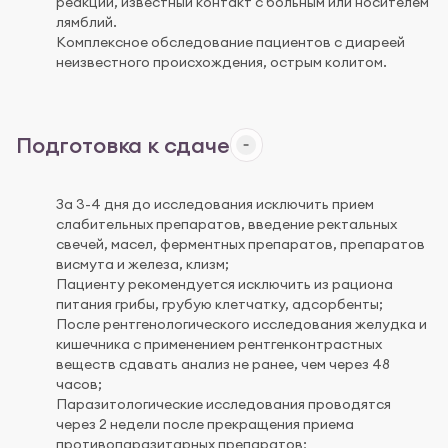
реакции, известный контакт с больным или носителем
лямблий.
Комплексное обследование пациентов с диареей
неизвестного происхождения, острым колитом.
Подготовка к сдаче
За 3-4 дня до исследования исключить прием
слабительных препаратов, введение ректальных
свечей, масел, ферментных препаратов, препаратов
висмута и железа, клизм;
Пациенту рекомендуется исключить из рациона
питания грибы, грубую клетчатку, адсорбенты;
После рентгенологического исследования желудка и
кишечника с применением рентгенконтрастных
веществ сдавать анализ не ранее, чем через 48
часов;
Паразитологические исследования проводятся
через 2 недели после прекращения приема
противопаразитарных препаратов;