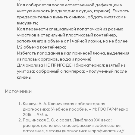
Кал собирается после естественной дефекации в
чистую ёмкость (подкладное судно, горшок). Ёмкость
предварительно вымыть с мылом, обдать кипятком и
высушить;
Кал перенести специальной лопаточкой из разных
участков в стерильный пластиковый контейнер,
заполняя его в объеме от 1 чайной ложки, но не более
1/2 объема контейнера;
Избегать попадания в кал примесей (моча, выделения
из половых органов, вода и прочие)
Для анализа НЕ ПРИГОДЕН биоматериал: взятый из
унитаза; собранный с памперса; - полученный после
клизмы.
Источники
Кишкун А. А. Клиническая лабораторная
диагностика: Учебное пособие. — М: ГЭОТАР-Медиа,
2015. — 976 с.
Пашинская Е. С. с соавт. Лямблиоз XXI века:
распространение, классификация заболевания,
патогенез, методы диагностики и профилактики//