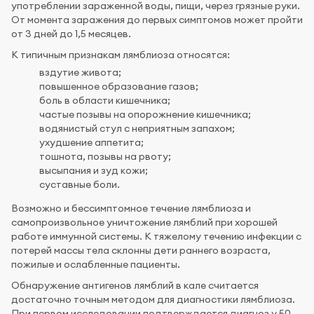
употреблении зараженной воды, пищи, через грязные руки.
От момента заражения до первых симптомов может пройти
от 3 дней до 1,5 месяцев.
К типичным признакам лямблиоза относятся:
вздутие живота;
повышенное образование газов;
боль в области кишечника;
частые позывы на опорожнение кишечника;
водянистый стул с неприятным запахом;
ухудшение аппетита;
тошнота, позывы на рвоту;
высыпания и зуд кожи;
суставные боли.
Возможно и бессимптомное течение лямблиоза и
самопроизвольное уничтожение лямблий при хорошей
работе иммунной системы. К тяжелому течению инфекции с
потерей массы тела склонны дети раннего возраста,
пожилые и ослабленные пациенты.
Обнаружение антигенов лямблий в кале считается
достаточно точным методом для диагностики лямблиоза.
При первом исследовании подтверждается диагноз у 50-