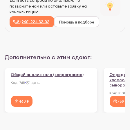
Если есть вопросы по анализам, то
позвоните нам или оставьте заявку на
консультацию.
8 (960) 224 32-02
Помощь в подборе
Дополнительно с этим сдают:
Общий анализ кала (копрограмма)
Определе
классов I
Код:
765
1 день
сыворотк
Код:
1001
460 ₽
759 ₽