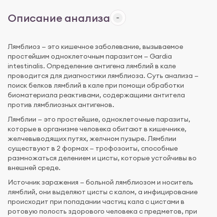
Описание анализа
Лямблиоз — это кишечное заболевание, вызываемое
простейшим одноклеточным паразитом — Gardia
intestinalis. Определение антигена лямблий в кале
проводится для диагностики лямблиоза. Суть анализа —
поиск белков лямблий в кале при помощи обработки
биоматериала реактивами, содержащими антитела
против лямблиозных антигенов.
Лямблии — это простейшие, одноклеточные паразиты,
которые в организме человека обитают в кишечнике,
желчевыводящих путях, желчном пузыре. Лямблии
существуют в 2 формах — трофозоиты, способные
размножаться делением и цисты, которые устойчивы во
внешней среде.
Источник заражения — больной лямблиозом и носитель
лямблий, они выделяют цисты с калом, а инфицирование
происходит при попадании частиц кала с цистами в
ротовую полость здорового человека с предметов, при