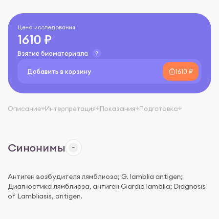
Цена исследования
1610 ₽
Взятие биоматериала
Добавить в корзину
1610 ₽
Описание
Интерпретация
Показания
Подготовка
Синонимы
Антиген возбудителя лямблиоза; G. lamblia antigen;
Диагностика лямблиоза, антиген Giardia lamblia; Diagnosis
of Lambliasis, antigen.