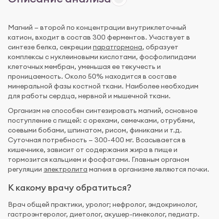
Магний — второй по концентрации внутриклеточный
катион, входит в состав 300 ферментов. Участвует в
синтезе белка, секреции
паратгормона
, образует
комплексы с нуклеиновыми кислотами, фосфолипидами
клеточных мембран, уменьшая ее текучесть и
проницаемость. Около 50% находится в составе
минеральной фазы костной ткани. Наиболее необходим
для работы сердца, нервной и мышечной ткани.
Организм не способен синтезировать магний, основное
поступление с пищей: с орехами, семечками, отрубями,
соевыми бобами, шпинатом, рисом, финиками и т.д.
Суточная потребность — 300-400 мг. Всасывается в
кишечнике, зависит от содержания жира в пище и
тормозится кальцием и фосфатами. Главным органом
регуляции
электролита
магния в организме являются почки.
К какому врачу обратиться?
Врач общей практики, уролог; нефролог, эндокринолог,
гастроэнтеролог, диетолог, акушер-гинеколог, педиатр.