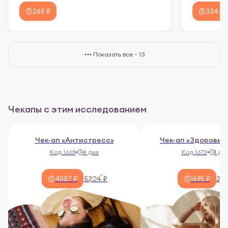
265 ₽
334 ₽
Показать все
13
Чекапы с этим исследованием
Чек-ап «Антистресс»
Чек-ап «Здоровые
Код 1665
4 дня
Код 1672
1 де
5224 ₽
211
4087 ₽
1695 ₽