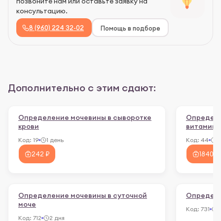
позвоните нам или оставьте заявку на
консультацию.
8 (960) 224 32-02
Помощь в подборе
Дополнительно с этим сдают:
Определение мочевины в сыворотке
Определе
крови
витамина
Код:
19
1 день
Код:
44
2
242 ₽
1840 ₽
Определение мочевины в суточной
Определе
моче
Код:
731
2
Код:
712
2 дня