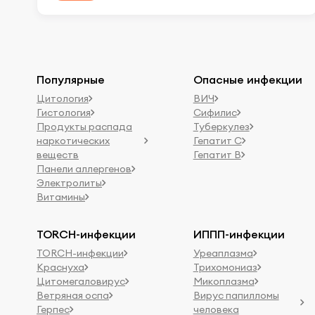
Популярные
Опасные инфекции
Цитология
ВИЧ
Гистология
Сифилис
Продукты распада
Туберкулез
наркотических
Гепатит C
веществ
Гепатит B
Панели аллергенов
Электролиты
Витамины
TORCH-инфекции
ИППП-инфекции
TORCH-инфекции
Уреаплазма
Краснуха
Трихомониаз
Цитомегаловирус
Микоплазма
Ветряная оспа
Вирус папилломы
Герпес
человека