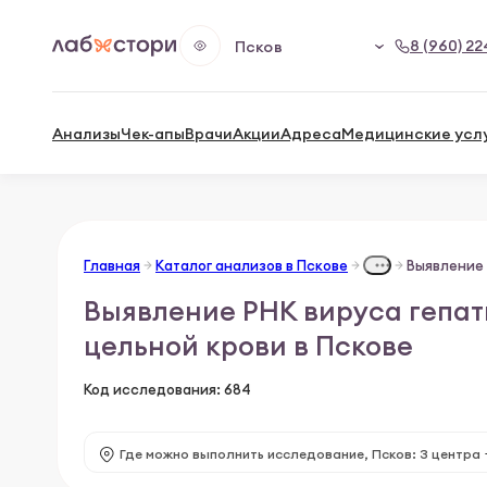
8 (960) 22
Псков
Анализы
Чек-апы
Врачи
Акции
Адреса
Медицинские усл
Главная
Каталог анализов в Пскове
Выявление РНК вируса гепати
цельной крови в Пскове
Код исследования: 684
Где можно выполнить исследование,
Псков: 3 центра