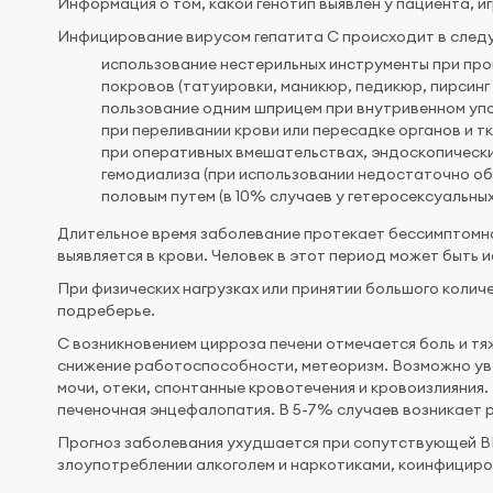
Информация о том, какой генотип выявлен у пациента, 
Инфицирование вирусом гепатита C происходит в след
использование нестерильных инструменты при пр
покровов (татуировки, маникюр, педикюр, пирсинг и
пользование одним шприцем при внутривенном уп
при переливании крови или пересадке органов и т
при оперативных вмешательствах, эндоскопическ
гемодиализа (при использовании недостаточно о
половым путем (в 10% случаев у гетеросексуальны
Длительное время заболевание протекает бессимптомно
выявляется в крови. Человек в этот период может быть
При физических нагрузках или принятии большого коли
подреберье.
С возникновением цирроза печени отмечается боль и тя
снижение работоспособности, метеоризм. Возможно ув
мочи, отеки, спонтанные кровотечения и кровоизлияния
печеночная энцефалопатия. В 5-7% случаев возникает р
Прогноз заболевания ухудшается при сопутствующей В
злоупотреблении алкоголем и наркотиками, коинфициро