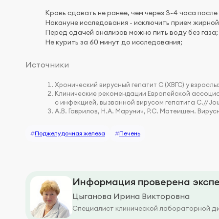
Кровь сдавать не ранее, чем через 3-4 часа после
Накануне исследования - исключить прием жирной 
Перед сдачей анализов можно пить воду без газа;
Не курить за 60 минут до исследования;
Источники
Хронический вирусный гепатит С (ХВГС) у взрослых
Клинические рекомендации Европейской ассоциа
с инфекцией, вызванной вирусом гепатита С.//Jou
А.В. Гаврилов, Н.А. Марунич, Р.С. Матеишен. Виру
#
Поджелудочная железа
#
Печень
Информация проверена экспе
Цыганова Ирина Викторовна
Специалист клинической лабораторной д