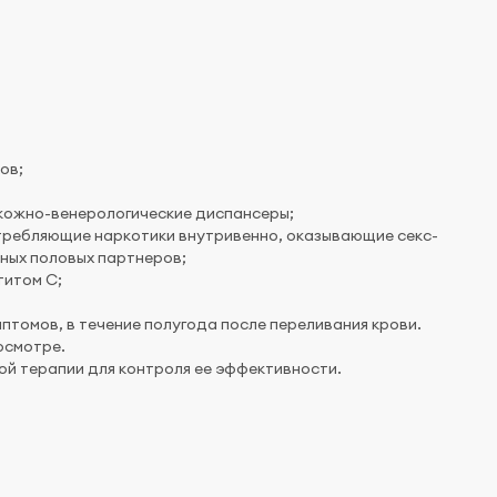
ов;
и кожно-венерологические диспансеры;
потребляющие наркотики внутривенно, оказывающие секс-
ных половых партнеров;
титом С;
мптомов, в течение полугода после переливания крови.
осмотре.
ой терапии для контроля ее эффективности.