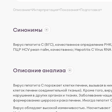
Описание
Интерпретация
Показания
Подготовка
Синонимы
Вирус гепатита С (ВГС), качественное определение РНК; H
ПЦР HCV реал-тайм, качественно; Hepatitis C Virus RNA 
Описание анализа
Вирус гепатита C поражает клетки печени, вызывая в них
клеток печени соединительной тканью). Кроме того, вир
нарушения в других органах и тканях. Заболевание чаще
формированию цирроза и рака печени. Иногда гепатит 
Вирус обладает высокой изменчивостью. Насчитывают 7