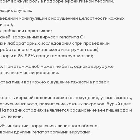
играет важную роль в подборе эффективной терапии.
ующих случаях:
оведении манипуляций с нарушением целостности кожных
 др.);
отреблении наркотиков;
каней, зараженных вирусом гепатита С;
их и лабораторных исследованиях при проведении
бработанного медицинского инструментария);
х пар и в 95-99% среди гомосексуалистов);
. При этом жалоб может не быть, однако вирус уже
 источником инфицирования.
чества пищи возможно ощущение тяжести в правом
жесть в верхней половине живота, похудание, утомляемость,
еличение живота, пожелтение кожных покровов, бурый цвет
. На поздних стадиях выявляется расширение вен пищевода и
ак печени.
ИЧ-инфекции, нарушениях липидного обмена,
вании другими гепатотропными вирусами.