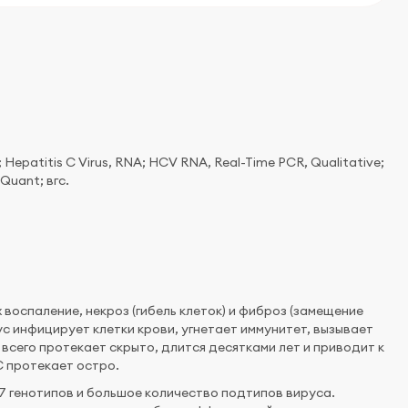
epatitis С Virus, RNA; HCV RNA, Real-Time PCR, Qualitative;
Quant; вгс.
 воспаление, некроз (гибель клеток) и фиброз (замещение
ус инфицирует клетки крови, угнетает иммунитет, вызывает
 всего протекает скрыто, длится десятками лет и приводит к
C протекает остро.
 генотипов и большое количество подтипов вируса.