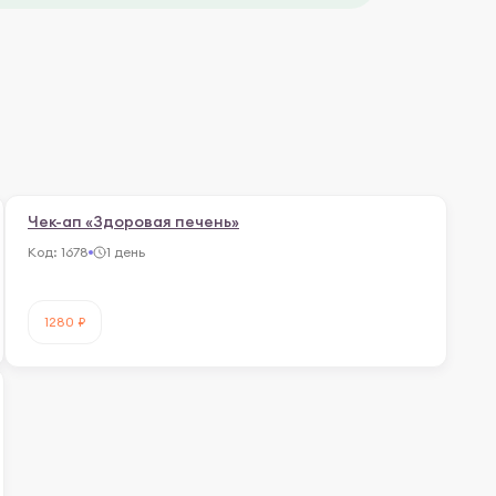
Чек-ап «Здоровая печень»
Код:
1678
1 день
1280 ₽