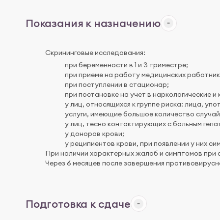
Показания к назначению
Скрининговые исследования:
при беременности в 1 и 3 триместре;
при приеме на работу медицинских работник
при поступлении в стационар;
при постановке на учет в наркологические 
у лиц, относящихся к группе риска: лица, у
услуги, имеющие большое количество случай
у лиц, тесно контактирующих с больным гепа
у доноров крови;
у реципиентов крови, при появлении у них си
При наличии характерных жалоб и симптомов при 
Через 6 месяцев после завершения противовирусн
Подготовка к сдаче