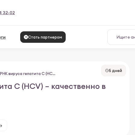
4 32-02
уги
Стать партнером
5 дней
Выявление РНК вируса гепатита С (HCV) – качественно в цельной крови
та С (HCV) – качественно в