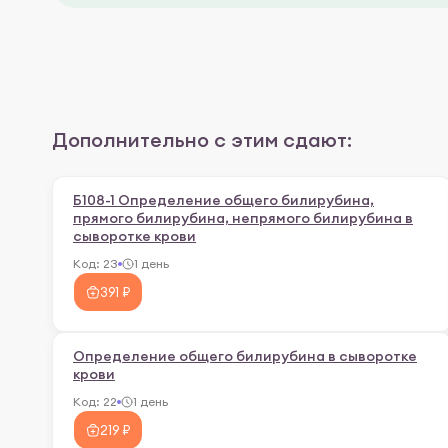
Дополнительно с этим сдают:
Б108-1 Определение общего билирубина,
прямого билирубина, непрямого билирубина в
сыворотке крови
Код:
23
1 день
391 ₽
Определение общего билирубина в сыворотке
крови
Код:
22
1 день
219 ₽