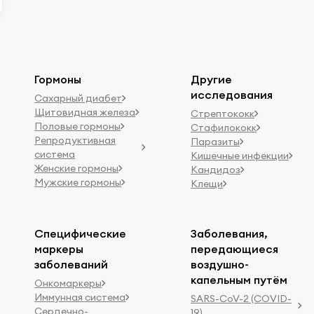
Гормоны
Другие
исследования
Сахарный диабет
Щитовидная железа
Стрептококк
Половые гормоны
Стафилококк
Репродуктивная
Паразиты
система
Кишечные инфекции
Женские гормоны
Кандидоз
Мужские гормоны
Клещи
Специфические
Заболевания,
маркеры
передающиеся
заболеваний
воздушно-
капельным путём
Онкомаркеры
Иммунная система
SARS-CoV-2 (COVID-
Сердечно-
19)