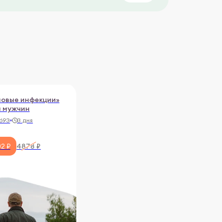
ловые инфекции»
я мужчин
1693
3 дня
4878 ₽
2 ₽