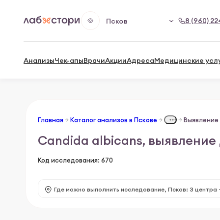
8 (960) 22
Псков
Анализы
Чек-апы
Врачи
Акции
Адреса
Медицинские усл
Главная
Каталог анализов в Пскове
Candida albicans, выявление
Код исследования: 670
Где можно выполнить исследование,
Псков: 3 центра