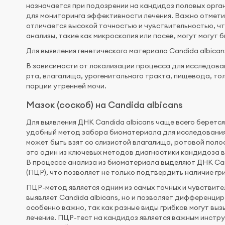
назначается при подозрении на кандидоз половых орган
для мониторинга эффективности лечения. Важно отмети
отличается высокой точностью и чувствительностью, что
анализы, такие как микроскопия или посев, могут могут
Для выявления генетического материала Candida albican
В зависимости от локализации процесса для исследован
рта, влагалища, урогенитального тракта, пищевода, то
порции утренней мочи.
Мазок (соскоб) на Candida albicans
Для выявления ДНК Candida albicans чаще всего беретс
удобный метод забора биоматериала для исследования.
может быть взят со слизистой влагалища, ротовой полос
это один из ключевых методов диагностики кандидоза 
В процессе анализа из биоматериала выделяют ДНК Can
(ПЦР), что позволяет не только подтвердить наличие гр
ПЦР-метод является одним из самых точных и чувствите
выявляет Candida albicans, но и позволяет дифференци
особенно важно, так как разные виды грибков могут вы
лечение. ПЦР-тест на кандидоз является важным инстр