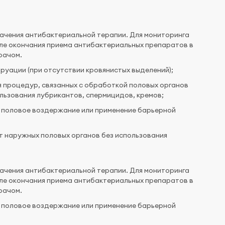
ачения антибактериальной терапии. Для мониторинга
сле окончания приема антибактериальных препаратов в
рачом.
струации (при отсутствии кровянистых выделений);
я процедур, связанных с обработкой половых органов
льзования лубрикантов, спермицидов, кремов;
я половое воздержание или применение барьерной
т наружных половых органов без использования
ачения антибактериальной терапии. Для мониторинга
сле окончания приема антибактериальных препаратов в
рачом.
я половое воздержание или применение барьерной