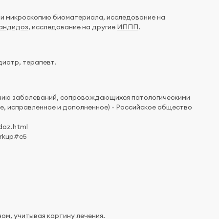
 и микроскопию биоматериала, исследование на
кандидоз
, исследование на другие
ИППП
.
диатр, терапевт.
ению заболеваний, сопровождающихся патологическими
е, исправленное и дополненное) - Российское общество
doz.html
orkup#c5
ом, учитывая картину лечения.