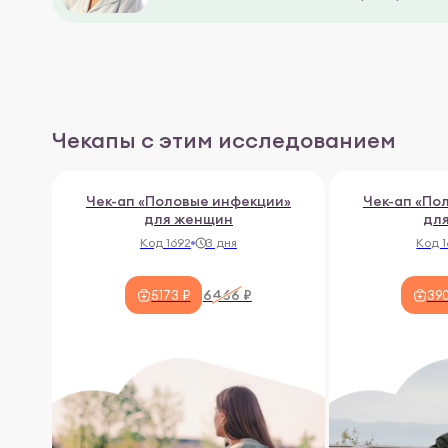
Чекапы с этим исследованием
Чек-ап «Половые инфекции»
Чек-ап «По
для женщин
дл
Код 1692
3 дня
Код 
6466 ₽
5173 ₽
390