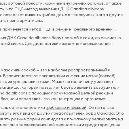
ов, ротовой полости, кожи или внутренних органов, а также
ть, что ПЦР-метод выявления ДНК Candida albicans
 позволяет выявить грибок даже в тех случаях, когда другие
 быть неинформативны.
s применяется метод ПЦР в режиме " реального времени" .
ия ДНК Candida albicans берут соскоб с кожи, со слизистых
лстой кишки. Для диагностики возможно использование 1
я мазок или соскоб — это наиболее распространенный и
 В зависимости от локализации инфекции мазок (соскоб)
ти, из уретры или с кожи. Мазок на молочницу у женщин —
влагалища, который позволяет быстро выявить возбудителя.
dida albicans с помощью полимеразной цепной реакции
ибка, но и определить его концентрацию в организме.
льных для диагностики
грибковых инфекций
. Он не только
ровать этот вид от других представителей рода Candida. Это
зывать разные формы кандидоза и по-разному реагировать на
ументом для своевременной диагностики и предотвращения