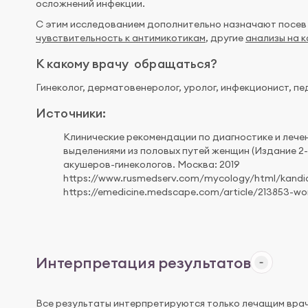
осложнений инфекции.
С этим исследованием дополнительно назначают посев
чувствительность к антимикотикам
, другие
анализы на 
К какому врачу обращаться?
Гинеколог, дерматовенеролог, уролог, инфекционист, пе
Источники:
Клинические рекомендации по диагностике и леч
выделениями из половых путей женщин (Издание 2-
акушеров-гинекологов. Москва: 2019
https://www.rusmedserv.com/mycology/html/kandi
https://emedicine.medscape.com/article/213853-w
Интерпретация результатов
Все результаты интерпретируются только лечащим врач