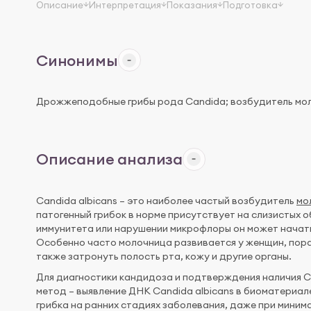
Описание
Интерпретация
Показания
Подготовка
Синонимы
Дрожжеподобные грибы рода Candida; возбудитель молоч
Описание анализа
Candida albicans – это наиболее частый возбудитель
мо
патогенный грибок в норме присутствует на слизистых о
иммунитета или нарушении микрофлоры он может начать
Особенно часто молочница развивается у женщин, пор
также затронуть полость рта, кожу и другие органы.
Для диагностики кандидоза и подтверждения наличия C
метод – выявление ДНК Candida albicans в биоматериал
грибка на ранних стадиях заболевания, даже при миним