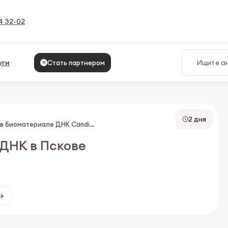
4 32-02
уги
Стать партнером
2 дня
Выявление в биоматериале ДНК Candida albicans
 ДНК в Пскове