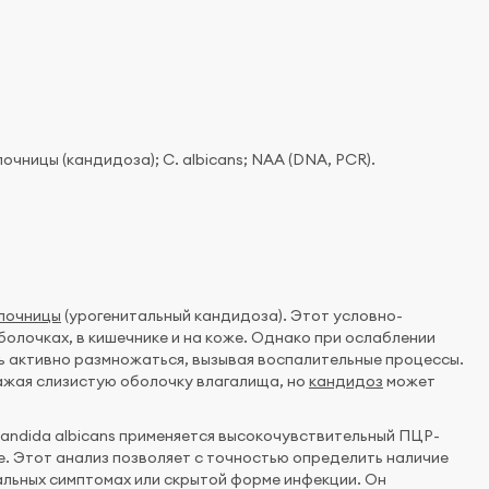
ницы (кандидоза); C. albicans; NAA (DNA, PCR).
лочницы
(урогенитальный кандидоза). Этот условно-
болочках, в кишечнике и на коже. Однако при ослаблении
 активно размножаться, вызывая воспалительные процессы.
ажая слизистую оболочку влагалища, но
кандидоз
может
andida albicans применяется высокочувствительный ПЦР-
е. Этот анализ позволяет с точностью определить наличие
альных симптомах или скрытой форме инфекции. Он