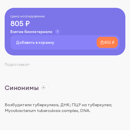
Цена исследования
805 ₽
Взятие биоматериала
Добавить в корзину
805 ₽
Подготовка
Синонимы
Возбудители туберкулеза, ДНК; ПЦР на туберкулез;
Mycobacterium tuberculosis complex, DNA.