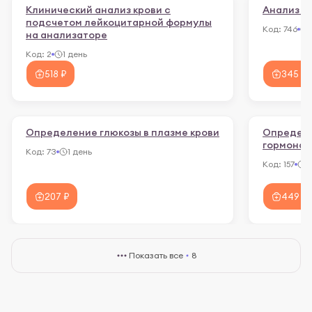
Клинический анализ крови с
Анализ м
подсчетом лейкоцитарной формулы
Код:
746
на анализаторе
Код:
2
1 день
518 ₽
345 ₽
Определение глюкозы в плазме крови
Определе
гормона (
Код:
73
1 день
Код:
157
1
207 ₽
449 ₽
Показать все
8