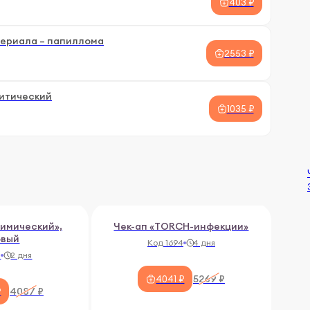
403 ₽
териала – папиллома
2553 ₽
литический
1035 ₽
химический»,
Чек-ап «TORCH-инфекции»
овый
Код 1694
4 дня
0
2 дня
5269 ₽
4041 ₽
4087 ₽
₽