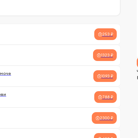
253 ₽
1323 ₽
 моче
1093 ₽
ови
788 ₽
2300 ₽