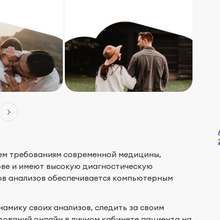
ем требованиям современной медицины,
ове и имеют высокую диагностическую
тов анализов обеспечивается компьютерным
амику своих анализов, следить за своим
дований онлайн в личном кабинете пациента на