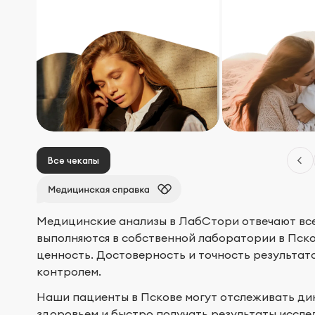
Все чекапы
lens
lens
lens
Медицинские анализы в ЛабСтори отвечают вс
выполняются в собственной лаборатории в Пск
ценность. Достоверность и точность результа
контролем.
Наши пациенты в Пскове могут отслеживать дин
здоровьем и быстро получать результаты иссле