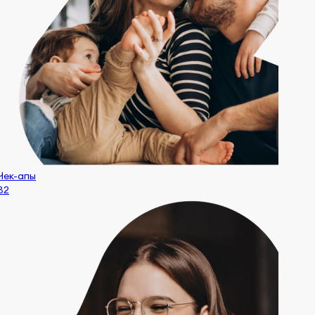
Чек-апы
32