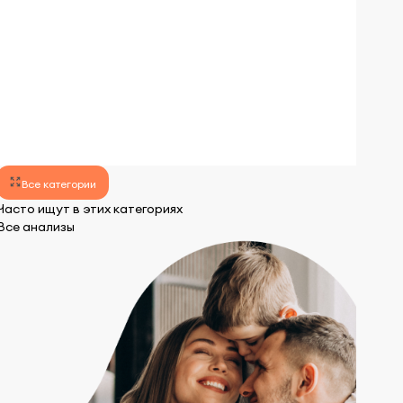
lens
lens
Все категории
Часто ищут в этих категориях
Все анализы