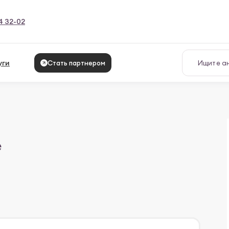
4 32-02
уги
Стать партнером
е