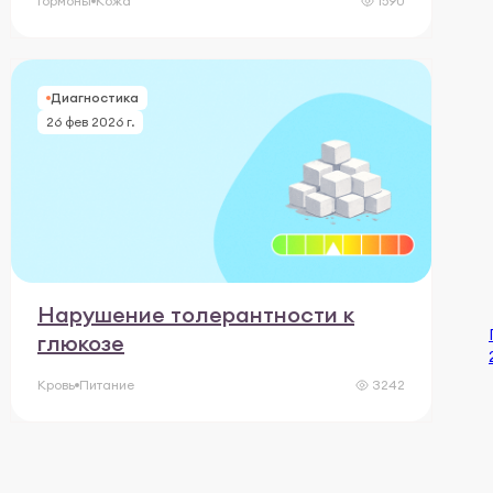
Гормоны
Кожа
1590
Диагностика
26 фев 2026 г.
Нарушение толерантности к
глюкозе
Кровь
Питание
3242