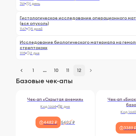
761
1 день
Гистологическое исследование операционного ма
(вся опухоль)
1167
5 дней
Исследование биологического материала на гемо
стрептококк
1115
2 дня
keyboard_arrow_left
1
…
10
11
12
keyboard_arrow_right
Базовые чек-апы
Чек-ап «Скрытая анемия»
Чек-ап «Био
баз
Код 1664
2 дня
Код 166
5602 ₽
4482 ₽
3389 