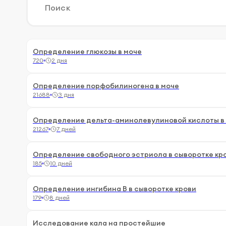
Определение глюкозы в моче
720
2 дня
Определение порфобилиногена в моче
21688
3 дня
Определение дельта-аминолевулиновой кислоты в
21267
7 дней
Определение свободного эстриола в сыворотке кр
185
10 дней
Определение ингибина В в сыворотке крови
179
8 дней
Исследование кала на простейшие