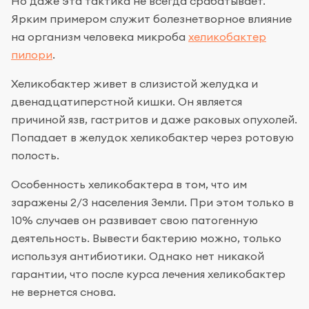
Но даже эта тактика не всегда срабатывает.
Ярким примером служит болезнетворное влияние
на организм человека микроба
хеликобактер
пилори
.
Хеликобактер живет в слизистой желудка и
двенадцатиперстной кишки. Он является
причиной язв, гастритов и даже раковых опухолей.
Попадает в желудок хеликобактер через ротовую
полость.
Особенность хеликобактера в том, что им
заражены 2/3 населения Земли. При этом только в
10% случаев он развивает свою патогенную
деятельность. Вывести бактерию можно, только
используя антибиотики. Однако нет никакой
гарантии, что после курса лечения хеликобактер
не вернется снова.