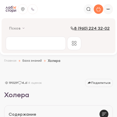
8 (960) 224 32-02
Псков
Главная
База знаний
Холера
19029
4.6
14 оценок
Поделиться
Холера
Что такое холера
Симптомы
Содержание