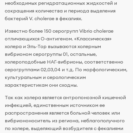
необходимых регидратационных жидкостей и
сокращения количества и периода выделения
бактерий V. cholerae в фекалиях.
Известно более 150 серогрупп Vibrio cholerae
отличающихся О-антигеном. «Классическая»
холера и Эль-Тор вызываются холерным
вибрионом серогруппы 01, остальные,
холероподобные НАГ-вибрионы, соответственно
серогруппами 02,03,04 и т.д. По морфологическим,
культуральным и серологическим
характеристикам они сходны.
Так как холера является антропонозной кишечной
инфекцией, единственным источником ее
распространения является больной человек или
вибриононоситель из региона, неблагополучного
по холере, выделяющий возбудителя с фекалиями