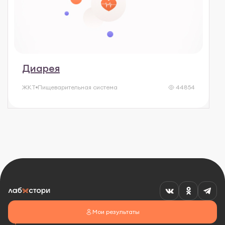
Диарея
ЖКТ
Пищеварительная система
44854
Мои результаты