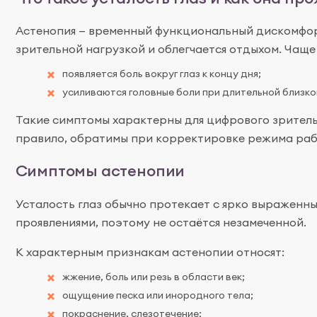
Астенопия — временный функциональный дискомфорт
зрительной нагрузкой и облегчается отдыхом. Чаще 
появляется боль вокруг глаз к концу дня;
усиливаются головные боли при длительной близко
Такие симптомы характерны для цифрового зритель
правило, обратимы при корректировке режима рабо
Симптомы астенопии
Усталость глаз обычно протекает с ярко выраженн
проявлениями, поэтому не остаётся незамеченной.
К характерным признакам астенопии относят:
жжение, боль или резь в области век;
ощущение песка или инородного тела;
покраснение, слезотечение;