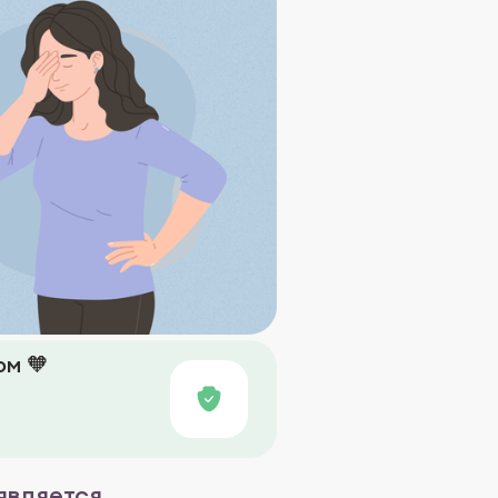
м 🧡
оявляется