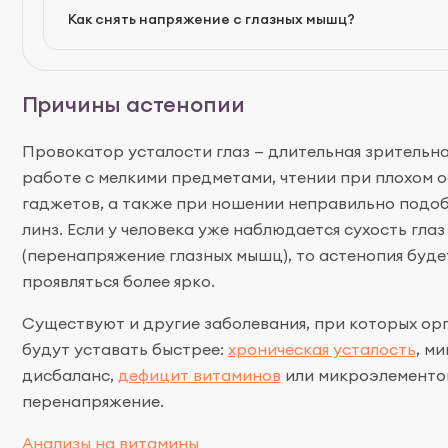
Для профилактики астенопии в течение дня нужно дел
Как снять напряжение с глазных мышц?
зрительной работе, используя правило «20-20-20»: к
объект на расстоянии 20 футов (около 6 м) в течение 2
Причины астенопии
Провокатор усталости глаз — длительная зрительна
работе с мелкими предметами, чтении при плохом 
гаджетов, а также при ношении неправильно подоб
линз. Если у человека уже наблюдается сухость гла
(перенапряжение глазных мышц), то астенопия буде
проявляться более ярко.
Существуют и другие заболевания, при которых ор
будут уставать быстрее:
хроническая усталость
, м
дисбаланс,
дефицит витаминов
или микроэлементо
перенапряжение.
Анализы на витамины