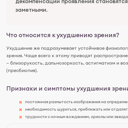
декомпенсации проявления становятся
заметными.
Что относится к ухудшению зрения?
Ухудшение же подразумевает устойчивое физиолог
зрения. Чаще всего к этому приводят распростран
— близорукость, дальнозоркость, астигматизм и во
(пресбиопия).
Признаки и симптомы ухудшения зрен
постоянная размытость изображения на определен
необходимость щуриться, приближать или отдалять
трудности с ночным вождением, ореолы или звездо