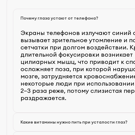
Почему глаза устают от телефона?
Экраны телефонов излучают синий с
вызывает зрительное утомление и п
сетчатки при долгом воздействии. Кр
длительной фокусировки возникает
цилиарных мышц, что приводит к сп
осложняет поза, при которой наруша
На работе можно выполнить легкий 
мозге, затрудняется кровоснабжение
Витамины группы В улучшают работу
упражнения: моргание, движение гл
некоторые люди при использовании
способствуют нормализации крово
по кругу, фокусирование на объект
2–3 раза реже, потому слизистая пе
снижают напряжение глазных мышц.
на разном расстоянии. Эти действия
раздражается.
для поддержания здоровья сетчатки
незаметны окружающим. Дома можно
кислота укрепляет сосуды, а витами
компресс: приложить к периорбитал
антиоксидантной защиты предотвр
влажное полотенце на несколько ми
клеток. Но принимать любые медика
Какие витамины нужно пить при усталости глаз?
мышц, улучшения кровообращения.
после консультации с врачом.