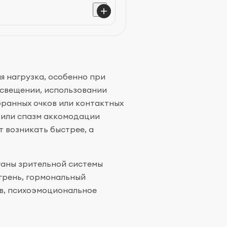
ать регулярные перерывы в
аждые 20 минут смотреть на
0 секунд.
я нагрузка, особенно при
освещении, использовании
ранных очков или контактных
з или спазм аккомодации
т возникать быстрее, а
ганы зрительной системы
игрень, гормональный
в, психоэмоциональное