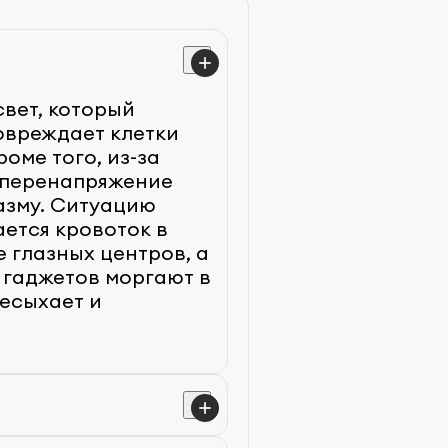
вет, который
овреждает клетки
оме того, из-за
 перенапряжение
азму. Ситуацию
ется кровоток в
массаж век, а также
 глазных центров, а
 нервных клеток,
азами вверх-вниз,
 гаджетов моргают в
обращения,
ах, расположенных
ресыхает и
 Ретинол необходим
 занимают 5 минут,
, аскорбиновая
 сделать тепловой
н Е при помощи
ьной области
ащает разрушение
нут для релаксации
менты можно только