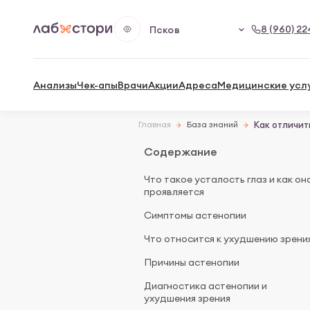
8 (960) 22
Псков
Анализы
Чек-апы
Врачи
Акции
Адреса
Медицинские усл
Главная
База знаний
Как отличит
Содержание
Что такое усталость глаз и как он
проявляется
Симптомы астенопии
Что относится к ухудшению зрени
Причины астенопии
Диагностика астенопии и
ухудшения зрения