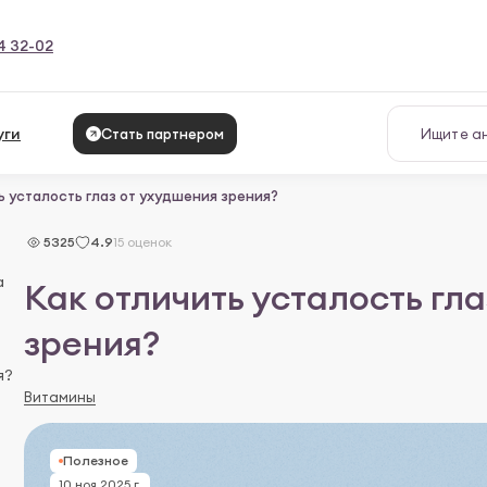
4 32-02
уги
Стать партнером
ь усталость глаз от ухудшения зрения?
5325
4.9
15 оценок
а
Как отличить усталость гл
зрения?
я?
Витамины
Полезное
10 ноя 2025 г.