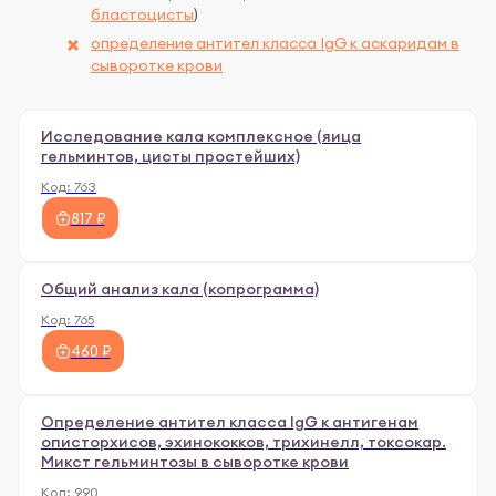
бластоцисты
)
определение антител класса IgG к аскаридам в
сыворотке крови
Исследование кала комплексное (яица
гельминтов, цисты простейших)
Код:
763
817 ₽
Общий анализ кала (копрограмма)
Код:
765
460 ₽
Определение антител класса IgG к антигенам
описторхисов, эхинококков, трихинелл, токсокар.
Микст гельминтозы в сыворотке крови
Код:
990