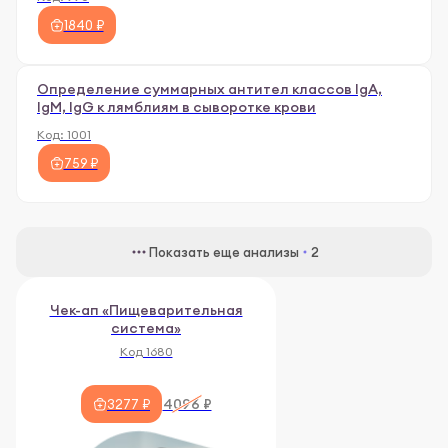
1840 ₽
Определение суммарных антител классов IgA,
IgM, IgG к лямблиям в сыворотке крови
Код:
1001
759 ₽
Показать еще анализы
2
Чек-ап «Пищеварительная
система»
Код 1680
4096 ₽
3277 ₽