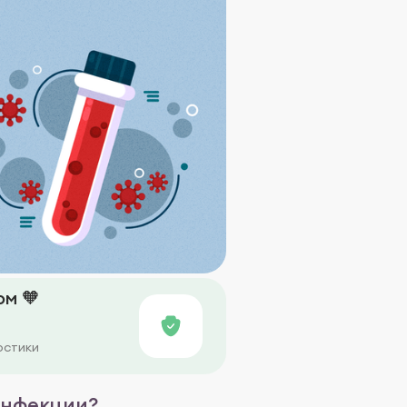
м 🧡
остики
инфекции?