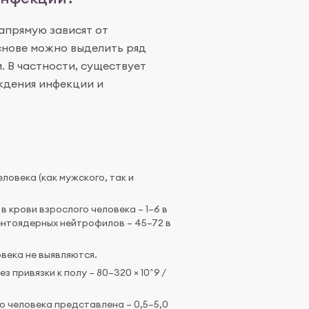
апрямую зависят от
основе можно выделить ряд
. В частности, существует
ждения инфекции и
ловека (как мужского, так и
крови взрослого человека – 1–6 в
гментоядерных нейтрофилов – 45–72 в
века не выявляются.
 привязки к полу – 80–320 × 10^9 /
 человека представлена – 0,5–5,0