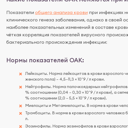
Показатели
общего анализа крови
при инфекциях н
клинического генеза заболевания, однако в своей 
наиболее показательных изменений в составе крови
чёткая корреляция показателей вирусного происхо
бактериального происхождения инфекции:
Нормы показателей ОАК:
Лейкоциты. Норма лейкоцитов в крови взрослого че
женского пола) – 4,5–11,3 × 10^9 / л крови.
Нейтрофилы. Норма палочкоядерных нейтрофилов в 
% соотношении (0,04 – 0,30 × 10^9 / л крови), а се
% соотношении (2,0 – 5,5 × 10^9 / л крови).
Миелоциты и Метамиелоциты. В норме в крови чело
Тромбоциты. В норме в крови взрослого человека без
л.
Эозинофилы. Норма эозинофилов в крови взрослого