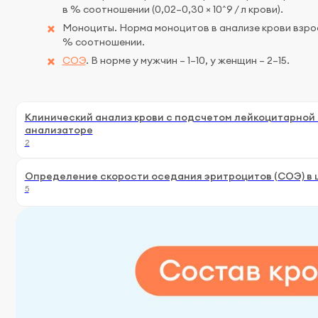
в % соотношении (0,02–0,30 × 10^9 / л крови).
Моноциты. Норма моноцитов в анализе крови взрос
% соотношении.
СОЭ
. В норме у мужчин – 1–10, у женщин – 2–15.
Клинический анализ крови с подсчетом лейкоцитарной
анализаторе
2
Определение скорости оседания эритроцитов (СОЭ) в 
5