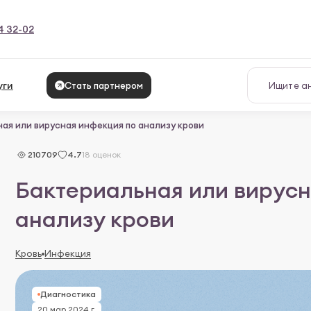
4 32-02
уги
Стать партнером
ая или вирусная инфекция по анализу крови
210709
4.7
18 оценок
Бактериальная или вирусн
анализу крови
Кровь
Инфекция
Диагностика
20 мар 2024 г.