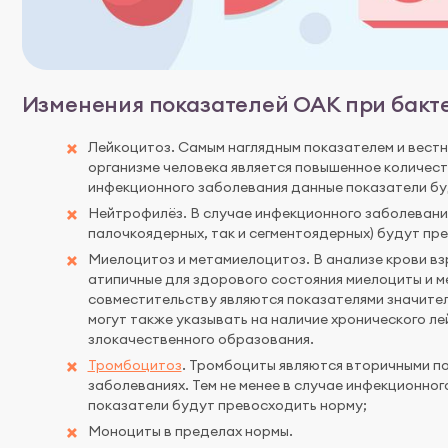
Изменения показателей ОАК при бак
Лейкоцитоз. Самым наглядным показателем и вестн
организме человека является повышенное количест
инфекционного заболевания данные показатели бу
Нейтрофилёз. В случае инфекционного заболевания
палочкоядерных, так и сегментоядерных) будут пр
Миелоцитоз и метамиелоцитоз. В анализе крови в
атипичные для здорового состояния миелоциты и м
совместительству являются показателями значител
могут также указывать на наличие хронического ле
злокачественного образования.
Тромбоцитоз
. Тромбоциты являются вторичными п
заболеваниях. Тем не менее в случае инфекционно
показатели будут превосходить норму;
Моноциты в пределах нормы.