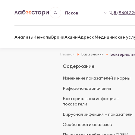
8 (960) 22
Псков
Анализы
Чек-апы
Врачи
Акции
Адреса
Медицинские усл
Главная
База знаний
Бактериальн
Содержание
Изменение показателей и нормы
Референсные значения
Бактериальная инфекция —
показатели
Вирусная инфекция — показатели
Особенности анализов
Показатели ребенка при ОРВИ