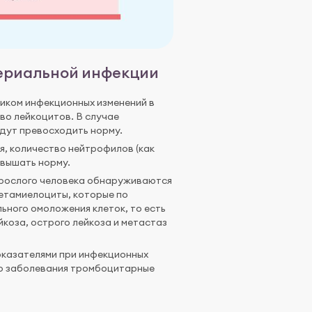
териальной инфекции
иком инфекционных изменений в
во лейкоцитов. В случае
дут превосходить норму.
, количество нейтрофилов (как
евышать норму.
зрослого человека обнаруживаются
етамиелоциты, которые по
ьного омоложения клеток, то есть
йкоза, острого лейкоза и метастаз
оказателями при инфекционных
го заболевания тромбоцитарные