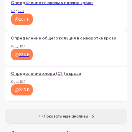
Определение глюкозы в плазме крови
Код:
73
207 ₽
Определение общего кальция в сыворотке крови
Код:
107
265 ₽
Определение хлора (Сl-) в крови
Код:
109
265 ₽
Показать еще анализы
5