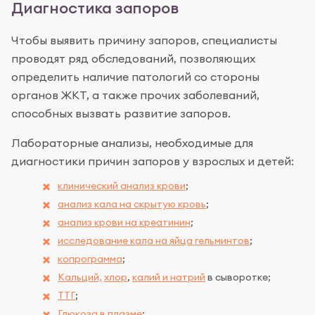
Диагностика запоров
Чтобы выявить причину запоров, специалисты
проводят ряд обследований, позволяющих
определить наличие патологий со стороны
органов ЖКТ, а также прочих заболеваний,
способных вызвать развитие запоров.
Лабораторные анализы, необходимые для
диагностики причин запоров у взрослых и детей:
клинический анализ крови
;
анализ кала на скрытую кровь
;
анализ крови на креатинин
;
исследование кала на яйца гельминтов
;
копрограмма
;
Кальций,
хлор
,
калий и натрий
в сыворотке;
ТТГ
;
Глюкоза в плазме
;