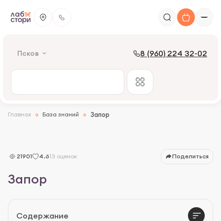
8 (960) 224 32-02
Псков
Главная
База знаний
Запор
Что такое запор
Симптомы запора
21901
4.6
13 оценок
Поделиться
Группа риска
Запор
Диагностика запоров
Лечение запоров
Содержание