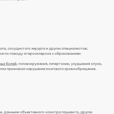
га, сосудистого хирурга и других специалистов;
ся по поводу атеросклероза с образованием
ных болей
, головокружения, гипертонии, ухудшения слуха,
других признаках нарушения мозгового кровообращения.
и, данными объективного осмотра пациента, других