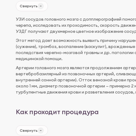
Свернуть
УЗИ сосудов головного мозга с допплерографией помога
черепа, исследовать их проходимость, скорость движен
УЗДГ получают двухмерное цветное изображение сосуд
Этот метод дает возможность выявить причину наруше
(сужение), тромбоз, воспаление (васкулит), врожденные
последствия черепно-мозговой травмы и др. патологии
медицинской помощи.
Артерии головного мозга являются продолжением артер
вертебробазилярный из позвоночных артерий, сливающ
внутренней сонной артерии). Отток венозной крови про
около 1 мм, диаметр позвоночной артерии — примерно 2
турбулентные движения крови и разветвления сосудов, 
Как проходит процедура
Свернуть