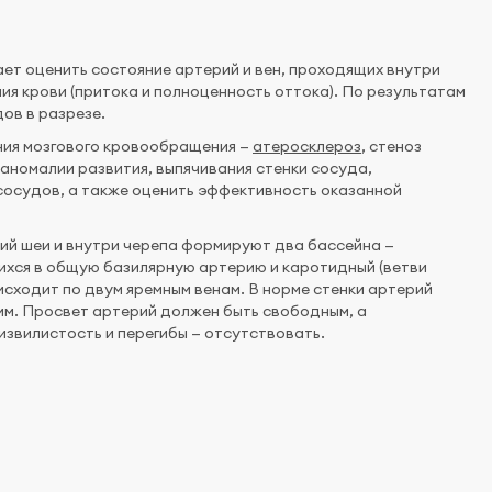
ет оценить состояние артерий и вен, проходящих внутри
ия крови (притока и полноценность оттока). По результатам
ов в разрезе.
ния мозгового кровообращения —
атеросклероз
, стеноз
 аномалии развития, выпячивания стенки сосуда,
 сосудов, а также оценить эффективность оказанной
ий шеи и внутри черепа формируют два бассейна —
ихся в общую базилярную артерию и каротидный (ветви
исходит по двум яремным венам. В норме стенки артерий
 мм. Просвет артерий должен быть свободным, а
извилистость и перегибы — отсутствовать.