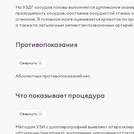
На УЗДГ сосудов головы выполняется дуплексное скани
проходимость сосудов, состояние сосудистой стенки, н
стенозов. В головном мозге оценивается кровоток по ср
а также по затылочным сегментам позвоночных артерий 
Противопоказания
Свернуть
Абсолютных противопоказаний нет.
Что показывает процедура
Свернуть
Методом УЗИ с допплерографией выявляют атеросклероз
обтурацию (закупорку), воспаление, нарушения оттока 