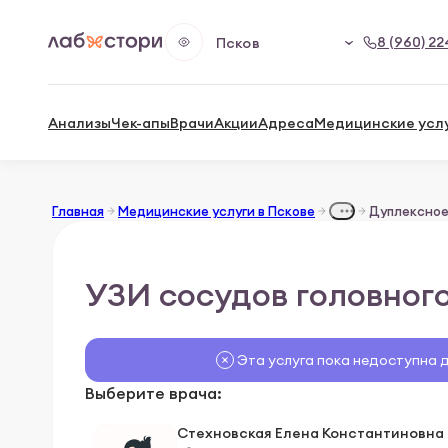
8 (960) 22
Псков
Анализы
Чек-апы
Врачи
Акции
Адреса
Медицинские усл
Главная
Медицинские услуги в Пскове
УЗИ сосудов головного
Эта услуга пока недоступна 
Выберите врача:
Стехновская Елена Константиновна