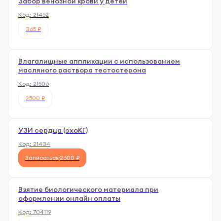
Забор венозной крови у детей
Код:
21452
365 ₽
Влагалищные аппликации с использованием
масляного раствора тестостерона
Код:
21506
2500 ₽
УЗИ сердца (эхоКГ)
Код:
21434
Записаться
2600 ₽
Взятие биологического материала при
оформлении онлайн оплаты
Код:
704119