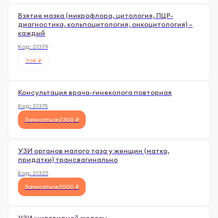
Взятие мазка (микрофлора, цитология, ПЦР-
диагностика, кольпоцитология, онкоцитология) –
каждый
Код:
21379
368 ₽
Консультация врача-гинеколога повторная
Код:
21375
Записаться
2300 ₽
УЗИ органов малого таза у женщин (матка,
придатки) трансвагинально
Код:
21325
Записаться
2000 ₽