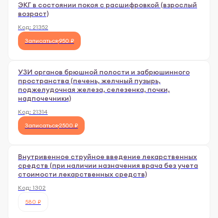
ЭКГ в состоянии покоя с расшифровкой (взрослый
возраст)
Код:
21352
Записаться
950 ₽
УЗИ органов брюшной полости и забрюшинного
пространства (печень, желчный пузырь,
поджелудочная железа, селезенка, почки,
надпочечники)
Код:
21314
Записаться
2500 ₽
Внутривенное струйное введение лекарственных
средств (при наличии назначения врача без учета
стоимости лекарственных средств)
Код:
1302
580 ₽