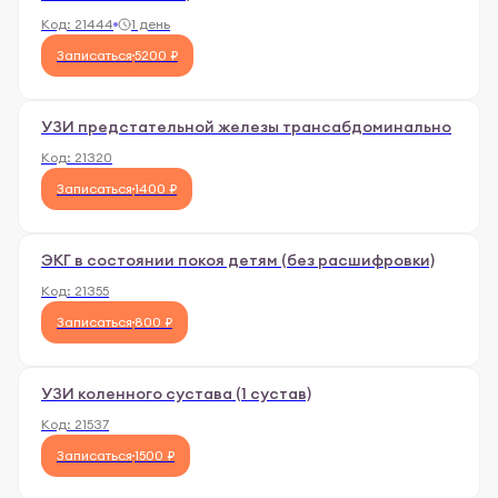
Код:
21444
1 день
Записаться
5200 ₽
УЗИ предстательной железы трансабдоминально
Код:
21320
Записаться
1400 ₽
ЭКГ в состоянии покоя детям (без расшифровки)
Код:
21355
Записаться
800 ₽
УЗИ коленного сустава (1 сустав)
Код:
21537
Записаться
1500 ₽