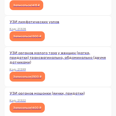
Записаться
1415 ₽
УЗИ лимфатических узлов
Код:
21328
Записаться
1300 ₽
УЗИ органов малого таза у женщин (матка,
придатки) трансвагинально, абдоминально (двумя
датчиками)
Код:
21399
Записаться
2500 ₽
УЗИ органов мошонки (яички, придатки)
Код:
21322
Записаться
1400 ₽