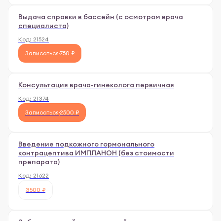
Выдача справки в бассейн (с осмотром врача
специалиста)
Код:
21524
Записаться
750 ₽
Консультация врача-гинеколога первичная
Код:
21374
Записаться
2500 ₽
Введение подкожного гормонального
контрацептива ИМПЛАНОН (без стоимости
препарата)
Код:
21622
3500 ₽