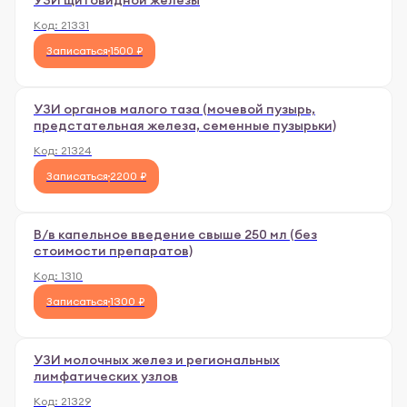
УЗИ щитовидной железы
Код:
21331
Записаться
1500 ₽
УЗИ органов малого таза (мочевой пузырь,
предстательная железа, семенные пузырьки)
Код:
21324
Записаться
2200 ₽
В/в капельное введение свыше 250 мл (без
стоимости препаратов)
Код:
1310
Записаться
1300 ₽
УЗИ молочных желез и региональных
лимфатических узлов
Код:
21329