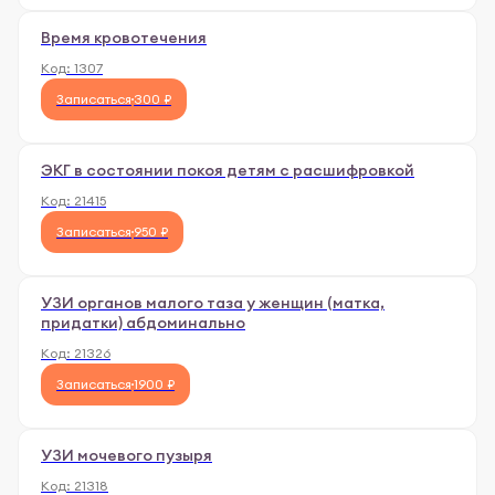
Время кровотечения
Код:
1307
Записаться
300 ₽
ЭКГ в состоянии покоя детям c расшифровкой
Код:
21415
Записаться
950 ₽
УЗИ органов малого таза у женщин (матка,
придатки) абдоминально
Код:
21326
Записаться
1900 ₽
УЗИ мочевого пузыря
Код:
21318