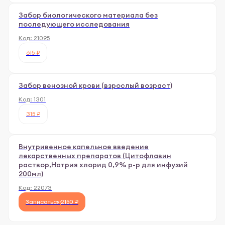
Забор биологического материала без
последующего исследования
Код:
21095
615 ₽
Забор венозной крови (взрослый возраст)
Код:
1301
315 ₽
Внутривенное капельное введение
лекарственных препаратов (Цитофлавин
раствор,Натрия хлорид 0,9% р-р для инфузий
200мл)
Код:
22073
Записаться
2150 ₽