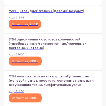
УЗИ щитовидной железы (детский возраст)
Код:
21344
Записаться
1400 ₽
УЗИ одноименных суставов конечностей
(тазобедренные/голеностопные/плечевые/
локтевые/кистевые)
Код:
22050
Записаться
2000 ₽
УЗИ малого таза у мужчин трансабдоминально
(мочевой пузырь, простата, семенные пузырьки и
окружающие ткани, лимфатические узлы)
Код:
21430
Записаться
2300 ₽