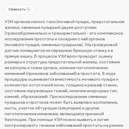
Свернуть
УЗИ органов малого таза (мочевой пузырь, предстательная
железа, семенные пузырьки) двумя доступами
(трансабдоминально и трансректально) - это комплексное
исследование простаты и соседних с ней органов
(мочевого пузыря, семенных пузырьков). Ультразвуковой
датчик помещается на переднюю брюшную стенку и в
прямую кишку. В процессе УЗИ врач проводит оценку
размера и структуры предстательной железы, состояния
ее капсулы и ткани органа, наличие патологических
изменений (признаков заболеваний) в простате. В ходе
процедуры оценивается вместимость мочевого пузыря и
количество остаточной мочи, толщина и рельеф стенок,
состояние окружающих тканей, наличие инородных тел,
камней, образований. При исследовании семенных
пузырьков и протоков может быть выявлено воспаление,
кисты, участки обтурации (закупорки) и другие
патологические изменения, являющиеся причиной
бесплодия. При помощи УЗИ можно выявить и затем
контролировать течение заболеваний простаты на ранних