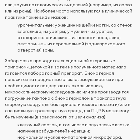
или других патологических выделений (например, из соска
или из раны). Наиболее часто используются в клинической
практике такие виды мазков:
урогенитальные: у женщин из шейки матки, со стенок
влагалища, из уретры; у мужчин - из уретры;
отоларингологические — из полости носа, зева;
ректальные — из перианальной (заднепроходного
отверстия) зоны.
Забор мазка проводится специальной стерильным
тампоном-щеточкой и затем из полученного материала
готовится лабораторный препарат. Биоматериал
наносится на предметные стекла, высушивается и при
необходимости подвергается окрашиванию,
микроскопическому исследованию или же производится
погружение тампона с биоматериалом в транспортную
агаровую среду для бактериологического посева и/или в
специальную транспортную среду для ПЦР В мазке могут
быть изучены (в зависимости от цели анализа):
клеточный состав, в том числе и опухолевые клетки;
наличие возбудителей инфекции;
нормальная и условно-патогенная микрофлора.