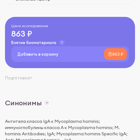
Цена исследования
863 ₽
Взятие биоматериала
Добавить в корзину
863 ₽
Подготовка
Синонимы
Антитела класса IgA к Mycoplasma hominis;
иммуноглобулины класса A к Mycoplasma hominis; M.
hominis Antibodies; IgA; Mycoplasma hominis Specific IgA;