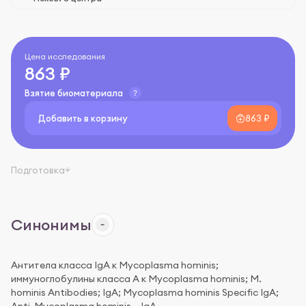
Цена исследования
863 ₽
Взятие биоматериала
Добавить в корзину
863 ₽
Подготовка
Синонимы
Антитела класса IgA к Mycoplasma hominis;
иммуноглобулины класса A к Mycoplasma hominis; M.
hominis Antibodies; IgA; Mycoplasma hominis Specific IgA;