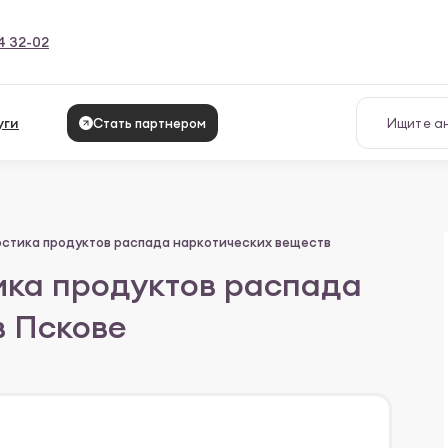
4 32-02
уги
Стать партнером
стика продуктов распада наркотических веществ
ика продуктов распада
в Пскове