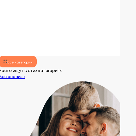
lens
lens
Все категории
Часто ищут в этих категориях
Все анализы