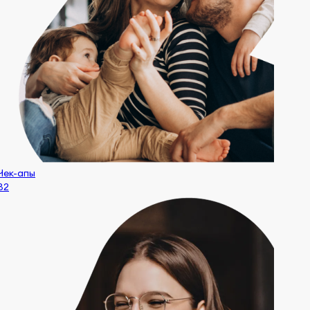
Чек-апы
32