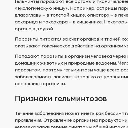
Гельминты поражают все органы и ткани челове
«экологическую нишу». Например, острицы пара
власоглавы — в толстой кишке, описторх — в пе
аскарида и токсокара — в кишечнике. Некоторы
органа в другой.
Паразиты питаются за счет органов и тканей хо
оказывают токсическое действие на организм че
Попадают паразиты в организм человека через 
домашних животных и природные водоемы. Чело
паразитом, поэтому гельминтозы чаще всего ра
заболеваемость зависит не только от уровня им
попавших в организм.
Признаки гельминтозов
Течение заболевания может иметь как бессимпт
проявления. Отравление организма продуктами
человека характерные симптомы общей интоксик