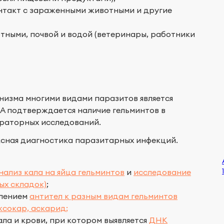
онтакт с зараженными животными и другие
ными, почвой и водой (ветеринары, работники
низма многими видами паразитов является
 А подтверждается наличие гельминтов в
раторных исследований.
сная диагностика паразитарных инфекций.
нализ кала на яйца гельминтов
и
исследование
ых складок)
;
елением
антител к разным видам гельминтов
ксокар, аскарид;
ла и крови, при котором выявляется
ДНК