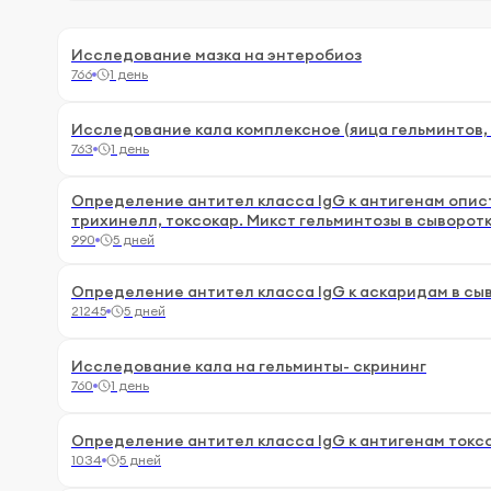
Исследование мазка на энтеробиоз
766
1 день
Исследование кала комплексное (яица гельминтов,
763
1 день
Определение антител класса IgG к антигенам опист
трихинелл, токсокар. Микст гельминтозы в сыворот
990
5 дней
Определение антител класса IgG к аскаридам в сы
21245
5 дней
Исследование кала на гельминты- скрининг
760
1 день
Определение антител класса IgG к антигенам токсо
1034
5 дней