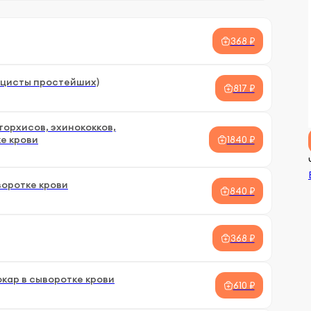
368 ₽
 цисты простейших)
817 ₽
орхисов, эхинококков,
ке крови
1840 ₽
воротке крови
840 ₽
368 ₽
кар в сыворотке крови
610 ₽