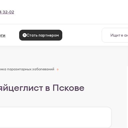
4 32-02
уги
Стать партнером
тика паразитарных заболеваний
яйцеглист в Пскове