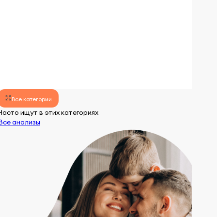
lens
lens
Все категории
Часто ищут в этих категориях
Все анализы