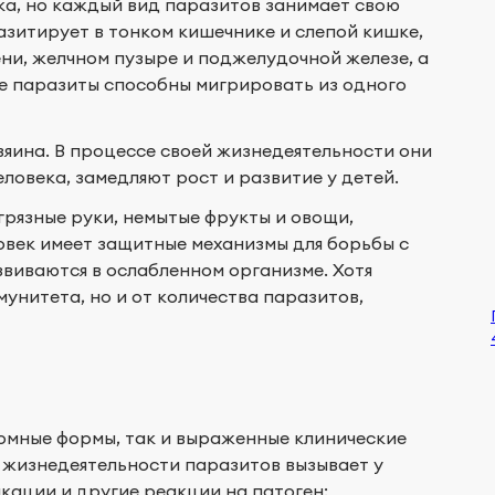
ка, но каждый вид паразитов занимает свою
зитирует в тонком кишечнике и слепой кишке,
чени, желчном пузыре и поджелудочной железе, а
е паразиты способны мигрировать из одного
зяина. В процессе своей жизнедеятельности они
ловека, замедляют рост и развитие у детей.
грязные руки, немытые фрукты и овощи,
век имеет защитные механизмы для борьбы с
звиваются в ослабленном организме. Хотя
мунитета, но и от количества паразитов,
омные формы, так и выраженные клинические
 жизнедеятельности паразитов вызывает у
ации и другие реакции на патоген: