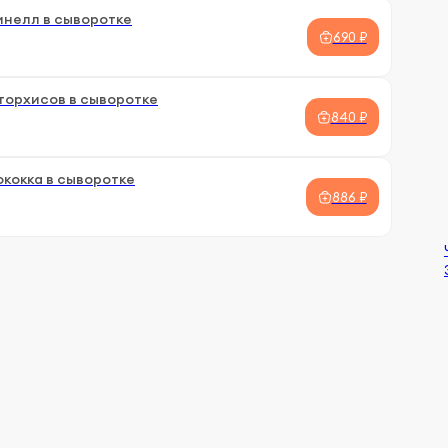
инелл в сыворотке
690 ₽
торхисов в сыворотке
840 ₽
кокка в сыворотке
886 ₽