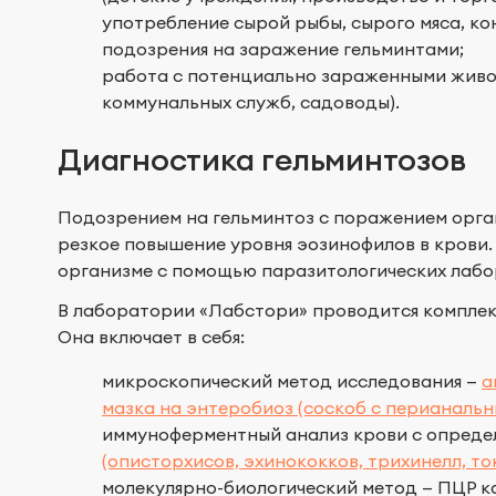
употребление сырой рыбы, сырого мяса, к
подозрения на заражение гельминтами;
работа с потенциально зараженными живот
коммунальных служб, садоводы).
Диагностика гельминтозов
Подозрением на гельминтоз с поражением орга
резкое повышение уровня эозинофилов в крови.
организме с помощью паразитологических лабо
В лаборатории «Лабстори» проводится комплек
Она включает в себя:
микроскопический метод исследования —
а
мазка на энтеробиоз (соскоб с перианальн
иммуноферментный анализ крови с опред
(описторхисов, эхинококков, трихинелл, то
молекулярно-биологический метод — ПЦР ка