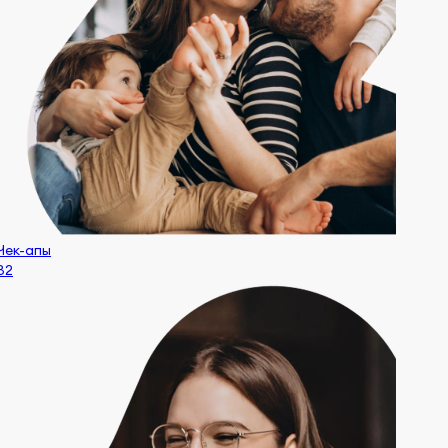
Чек-апы
32