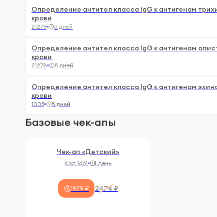
Определение антител класса IgG к антигенам трих
крови
21279
5 дней
Определение антител класса IgG к антигенам опис
крови
21278
5 дней
Определение антител класса IgG к антигенам эхино
крови
1035
5 дней
Базовые чек-апы
Чек-ап «Детский»
Код 1661
1 день
2474 ₽
1979 ₽