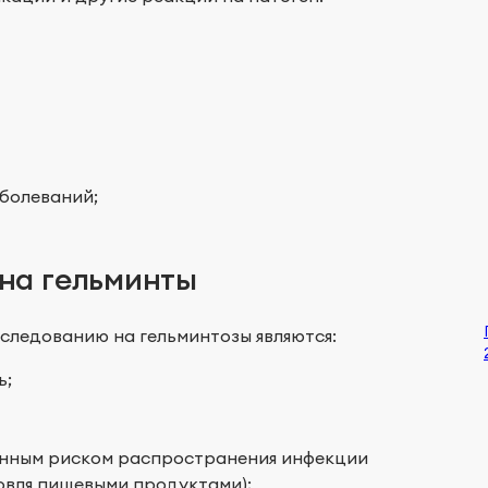
аболеваний;
 на гельминты
следованию на гельминтозы являются:
ь;
шенным риском распространения инфекции
овля пищевыми продуктами);