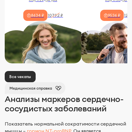
10792 ₽
129
8634 ₽
9536 ₽
Все чекапы
Анализы маркеров сердечно-
сосудистых заболеваний
Показатель нормальной сократимости сердечной
мышцы –
гормон NT-proBNP
. Он является