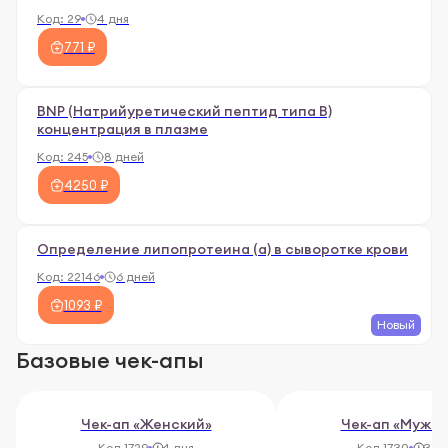
Код:
29
4 дня
771 ₽
BNP (Натрийуретический пептид типа В)
концентрация в плазме
Код:
245
8 дней
4250 ₽
Определение липопротеина (а) в сыворотке крови
Код:
22146
6 дней
1093 ₽
Новый
Базовые чек-апы
Чек-ап «Женский»
Чек-ап «Мужск
Код 1729
4 дня
Код 1730
3 д