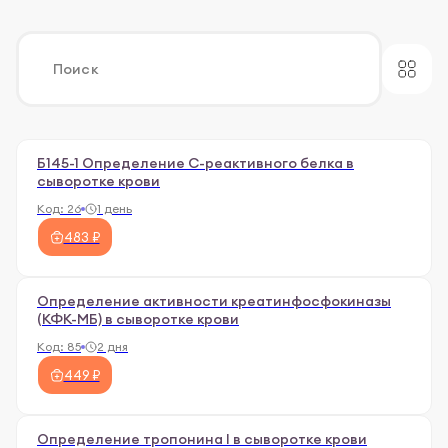
Б145-1 Определение С-реактивного белка в
сыворотке крови
Код:
26
1 день
483 ₽
Определение активности креатинфосфокиназы
(КФК-МБ) в сыворотке крови
Код:
85
2 дня
449 ₽
Определение тропонина I в сыворотке крови