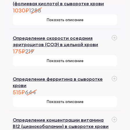
(фолиевая кислота) в сыворотке крови
1030₽
1288
Показать описание
Определение скорости оседания
эритроцитов (СОЭ) в цельной крови
175₽
219
Показать описание
Определение ферритина в сыворотке
крови
515₽
644
Показать описание
Определение концентрации витамина
B12 (цианокобаламин) в сыворотке крови