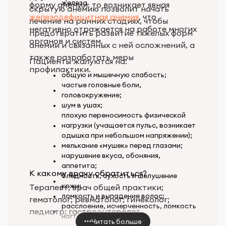
железа.
форму анемии, то возникает явная
скрытую анемию позволит начать
железодефицитная анемия
, что
лечение на ранних стадиях, чтобы
негативно отражается на работе многих
предотвратить развитие тяжелых форм
органов и систем.
анемии и связанных с ней осложнений, а
также разработать меры
Пациенты жалуются на:
профилактики.
общую и мышечную слабость;
частые головные боли,
головокружение;
шум в ушах;
плохую переносимость физической
нагрузки (учащается пульс, возникает
одышка при небольшом напряжении);
мелькание «мушек» перед глазами;
нарушение вкуса, обоняния,
аппетита;
К какому врачу обратиться?
бледность, сухость и шелушение
кожи;
Терапевт; врач общей практики;
ломкость и выпадение волос;
гематолог; ревматолог; гинеколог;
расслоение, исчерченность, ломкость
педиатр; гастроэнтеролог.
ногтей.
Читать больше