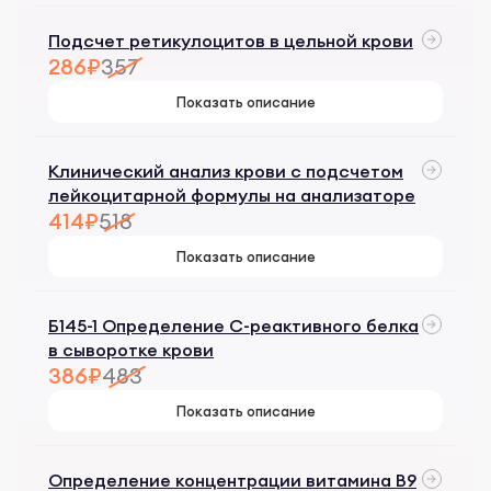
Подсчет ретикулоцитов в цельной крови
286₽
357
Показать описание
Клинический анализ крови с подсчетом
лейкоцитарной формулы на анализаторе
414₽
518
Показать описание
Б145-1 Определение С-реактивного белка
в сыворотке крови
386₽
483
Показать описание
Определение концентрации витамина B9