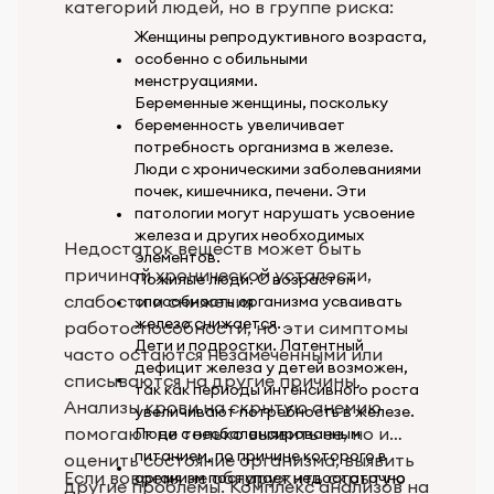
категорий людей, но в группе риска:
Женщины репродуктивного возраста,
особенно с обильными
менструациями.
Беременные женщины, поскольку
беременность увеличивает
потребность организма в железе.
Люди с хроническими заболеваниями
почек, кишечника, печени. Эти
патологии могут нарушать усвоение
железа и других необходимых
Недостаток веществ может быть
элементов.
причиной хронической усталости,
Пожилые люди. С возрастом
слабости и снижения
способность организма усваивать
железо снижается.
работоспособности, но эти симптомы
Дети и подростки. Латентный
часто остаются незамеченными или
дефицит железа у детей возможен,
списываются на другие причины.
так как периоды интенсивного роста
Анализы крови на скрытую анемию
увеличивают потребность в железе.
помогают не только выявить ее, но и
Люди с несбалансированным
питанием, по причине которого в
оценить состояние организма, выявить
Если вовремя не обнаружить скрытую
организм поступает недостаточно
другие проблемы. Комплекс анализов на