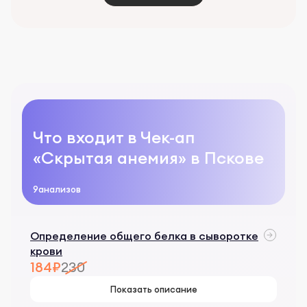
Что входит в Чек-ап
«Скрытая анемия» в Пскове
9
анализов
Определение общего белка в сыворотке
крови
184₽
230
Показать описание