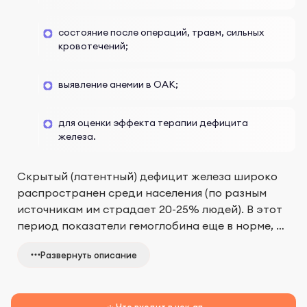
состояние после операций, травм, сильных
кровотечений;
выявление анемии в ОАК;
для оценки эффекта терапии дефицита
железа.
Скрытый (латентный) дефицит железа широко
распространен среди населения (по разным
источникам им страдает 20-25% людей). В этот
период показатели гемоглобина еще в норме, но
транспортные и органные запасы железа уже
Развернуть описание
истощены. Стопроцентное подтверждение
такого состояния при диагностике — низкий
уровень
ферритина
.
Что входит в чек-ап