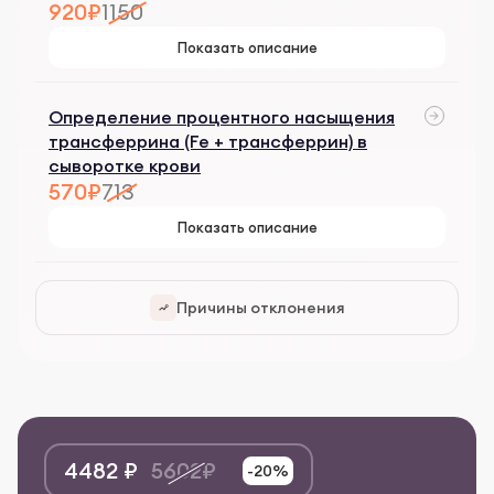
920₽
1150
Показать описание
Определение процентного насыщения
трансферрина (Fe + трансферрин) в
сыворотке крови
570₽
713
Показать описание
Причины отклонения
4482 ₽
5602₽
-20%