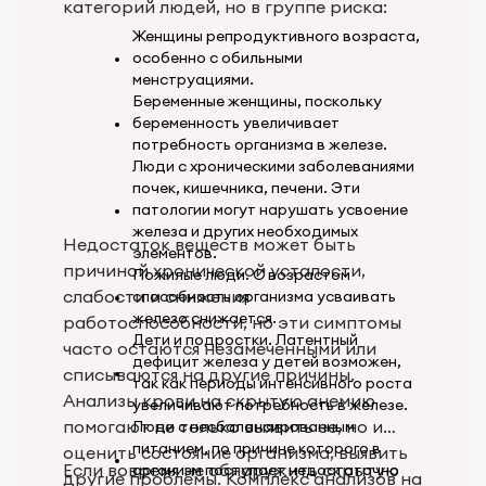
категорий людей, но в группе риска:
Женщины репродуктивного возраста,
особенно с обильными
менструациями.
Беременные женщины, поскольку
беременность увеличивает
потребность организма в железе.
Люди с хроническими заболеваниями
почек, кишечника, печени. Эти
патологии могут нарушать усвоение
железа и других необходимых
Недостаток веществ может быть
элементов.
причиной хронической усталости,
Пожилые люди. С возрастом
слабости и снижения
способность организма усваивать
железо снижается.
работоспособности, но эти симптомы
Дети и подростки. Латентный
часто остаются незамеченными или
дефицит железа у детей возможен,
списываются на другие причины.
так как периоды интенсивного роста
Анализы крови на скрытую анемию
увеличивают потребность в железе.
помогают не только выявить ее, но и
Люди с несбалансированным
питанием, по причине которого в
оценить состояние организма, выявить
Если вовремя не обнаружить скрытую
организм поступает недостаточно
другие проблемы. Комплекс анализов на