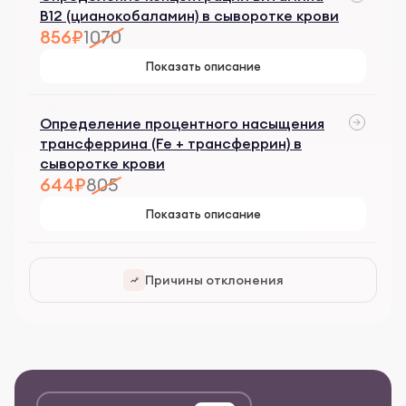
B12 (цианокобаламин) в сыворотке крови
856₽
1070
Показать описание
Определение процентного насыщения
трансферрина (Fe + трансферрин) в
сыворотке крови
644₽
805
Показать описание
Причины отклонения