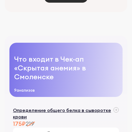
Что входит в Чек-ап
«Скрытая анемия» в
Смоленске
9
анализов
Определение общего белка в сыворотке
крови
175₽
219