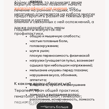
железа.
форму анемии, то возникает явная
скрытую анемию позволит начать
железодефицитная анемия
, что
лечение на ранних стадиях, чтобы
негативно отражается на работе многих
предотвратить развитие тяжелых форм
органов и систем.
анемии и связанных с ней осложнений, а
также разработать меры
Пациенты жалуются на:
профилактики.
общую и мышечную слабость;
частые головные боли,
головокружение;
шум в ушах;
плохую переносимость физической
нагрузки (учащается пульс, возникает
одышка при небольшом напряжении);
мелькание «мушек» перед глазами;
нарушение вкуса, обоняния,
аппетита;
К какому врачу обратиться?
бледность, сухость и шелушение
кожи;
Терапевт; врач общей практики;
ломкость и выпадение волос;
гематолог; ревматолог; гинеколог;
расслоение, исчерченность, ломкость
педиатр; гастроэнтеролог.
ногтей.
Читать больше