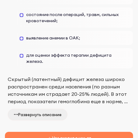
состояние после операций, травм, сильных
кровотечений;
выявление анемии в ОАК;
для оценки эффекта терапии дефицита
железа.
Скрытый (латентный) дефицит железа широко
распространен среди населения (по разным
источникам им страдает 20-25% людей). В этот
период показатели гемоглобина еще в норме, но
транспортные и органные запасы железа уже
Развернуть описание
истощены. Стопроцентное подтверждение
такого состояния при диагностике — низкий
уровень
ферритина
.
Что входит в чек-ап