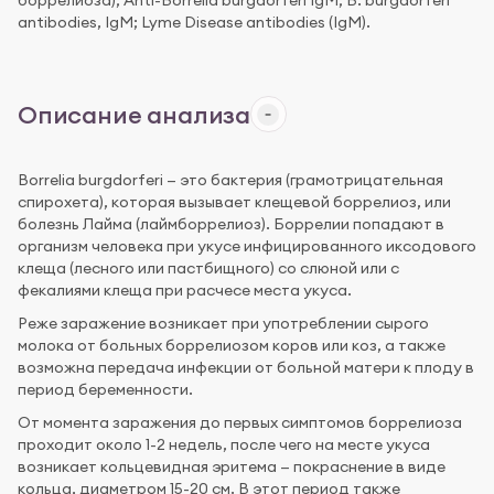
боррелиоза); Anti-Borrelia burgdorferi IgM; B. burgdorferi
antibodies, IgM; Lyme Disease antibodies (IgM).
Описание анализа
Borrelia burgdorferi — это бактерия (грамотрицательная
спирохета), которая вызывает клещевой боррелиоз, или
болезнь Лайма (лаймборрелиоз). Боррелии попадают в
организм человека при укусе инфицированного иксодового
клеща (лесного или пастбищного) со слюной или с
фекалиями клеща при расчесе места укуса.
Реже заражение возникает при употреблении сырого
молока от больных боррелиозом коров или коз, а также
возможна передача инфекции от больной матери к плоду в
период беременности.
От момента заражения до первых симптомов боррелиоза
проходит около 1-2 недель, после чего на месте укуса
возникает кольцевидная эритема — покраснение в виде
кольца, диаметром 15-20 см. В этот период также