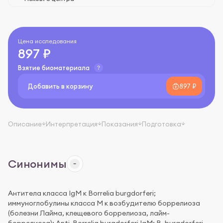
Цена исследования
897 ₽
Взятие биоматериала
Добавить в корзину
897 ₽
Описание
Интерпретация
Показания
Подготовка
Синонимы
Антитела класса IgM к Borrelia burgdorferi;
иммуноглобулины класса M к возбудителю боррелиоза
(болезни Лайма, клещевого боррелиоза, лайм-