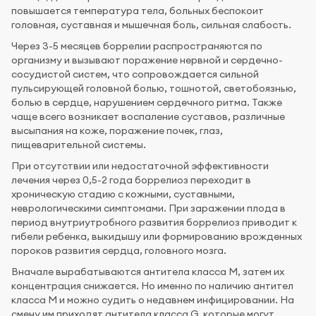
повышается температура тела, больных беспокоит
головная, суставная и мышечная боль, сильная слабость.
Через 3-5 месяцев боррелии распространяются по
организму и вызывают поражение нервной и сердечно-
сосудистой систем, что сопровождается сильной
пульсирующей головной болью, тошнотой, светобоязнью,
болью в сердце, нарушением сердечного ритма. Также
чаще всего возникает воспаление суставов, различные
высыпания на коже, поражение почек, глаз,
пищеварительной системы.
При отсутствии или недостаточной эффективности
лечения через 0,5-2 года боррелиоз переходит в
хроническую стадию с кожными, суставными,
неврологическими симптомами. При заражении плода в
период внутриутробного развития боррелиоз приводит к
гибели ребенка, выкидышу или формированию врожденных
пороков развития сердца, головного мозга.
Вначале вырабатываются антитела класса М, затем их
концентрация снижается. Но именно по наличию антител
класса М и можно судить о недавнем инфицировании. На
смену им приходят антитела класса G, которые могут