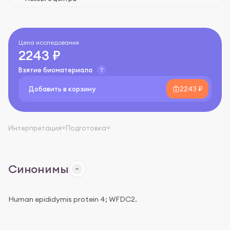
Цена исследования
2243 ₽
Взятие биоматериала
Добавить в корзину
2243 ₽
Интерпретация
Подготовка
Синонимы
Human epididymis protein 4; WFDC2.