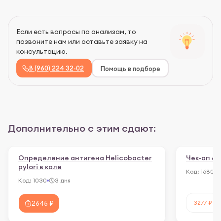
Если есть вопросы по анализам, то
позвоните нам или оставьте заявку на
консультацию.
8 (960) 224 32-02
Помощь в подборе
Дополнительно с этим сдают:
Определение антигена Helicobacter
Чек-ап «
pylori в кале
Код:
1680
Код:
1030
3 дня
3277 ₽
2645 ₽