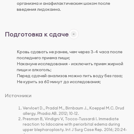
организма и анафилактическим шоком после
введения лидокаина.
Подготовка к сдаче
Кровь сдавать не ранее, чем через 3-4 часа после
последнего приема пищи;
Накануне исследования - исключить прием жирной
пищи и алкоголь;
Перед сдачей анализов можно пить воду без газа;
Не курить за 60 минут до исследования;
Источники
Vervloet D., Pradal M., Birnbaum J., Koeppel M.C. Drud
allergy. Phadia AB. 2012; 10-12.
Presman B, Vindigni V, Tocco-Tussardi I. Immediate
reaction to lidocaine with periorbital edema during
upper blepharoplasty. Int J Surg Case Rep. 2016; 20:24-