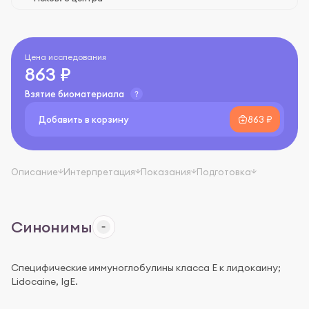
Цена исследования
863 ₽
Взятие биоматериала
Добавить в корзину
863 ₽
Описание
Интерпретация
Показания
Подготовка
Синонимы
Специфические иммуноглобулины класса Е к лидокаину;
Lidocaine, IgE.