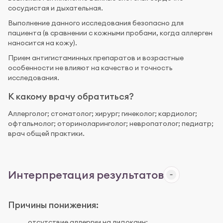
сосудистая и дыхательная.
Выполнение данного исследования безопасно для
пациента (в сравнении с кожными пробами, когда аллерген
наносится на кожу).
Прием антигистаминных препаратов и возрастные
особенности не влияют на качество и точность
исследования.
К какому врачу обратиться?
Аллерголог; стоматолог; хирург; гинеколог; кардиолог;
офтальмолог; оториноларинголог; невропатолог; педиатр;
врач общей практики.
Интерпретация результатов
Причины понижения:
отсутствие аллергии на лидокаин;