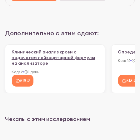
Дополнительно с этим сдают:
Клинический анализ крови с
Определе
подсчетом лейкоцитарной формулы
Код:
15
3 
на анализаторе
Код:
2
1 день
518 ₽
518 ₽
Чекапы с этим исследованием