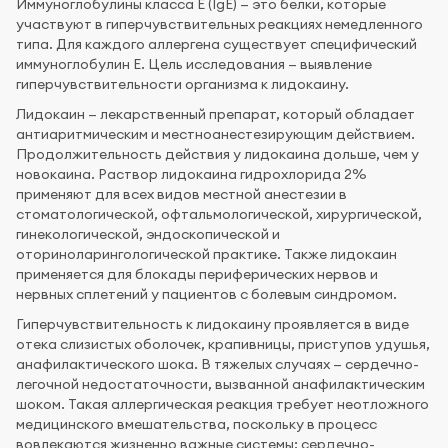
Иммуноглобулины класса Е (IgE) — это белки, которые
участвуют в гиперчувствительных реакциях немедленного
типа. Для каждого аллергена существует специфический
иммуноглобулин Е. Цель исследования — выявление
гиперчувствительности организма к лидокаину.
Лидокаин — лекарственный препарат, который обладает
антиаритмическим и местноанестезирующим действием.
Продолжительность действия у лидокаина дольше, чем у
новокаина. Раствор лидокаина гидрохлорида 2%
применяют для всех видов местной анестезии в
стоматологической, офтальмологической, хирургической,
гинекологической, эндоскопической и
оториноларингологической практике. Также лидокаин
применяется для блокады периферических нервов и
нервных сплетений у пациентов с болевым синдромом.
Гиперчувствительность к лидокаину проявляется в виде
отека слизистых оболочек, крапивницы, приступов удушья,
анафилактического шока. В тяжелых случаях — сердечно-
легочной недостаточности, вызванной анафилактическим
шоком. Такая аллергическая реакция требует неотложного
медицинского вмешательства, поскольку в процесс
вовлекаются жизненно важные системы: сердечно-