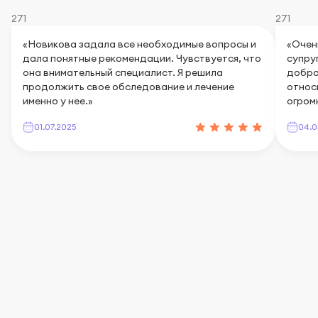
271
271
«Новикова задала все необходимые вопросы и
«Очен
дала понятные рекомендации. Чувствуется, что
супру
она внимательный специалист. Я решила
добро
продолжить свое обследование и лечение
относ
именно у нее.»
огром
01.07.2025
04.0