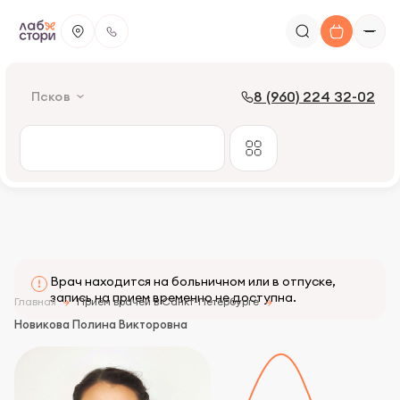
8 (960) 224 32-02
Псков
Врач находится на больничном или в отпуске,
запись на прием временно не доступна.
Главная
Приём врачей в Санкт-Петербурге
Новикова Полина Викторовна