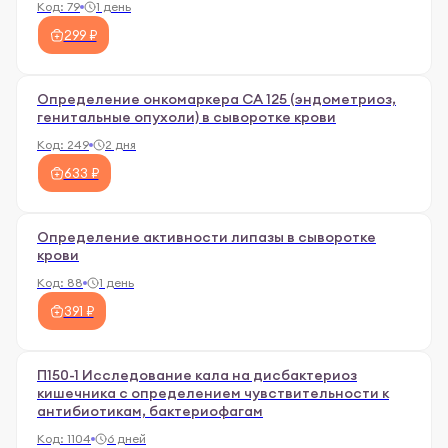
Код:
79
1 день
299 ₽
Определение онкомаркера СА 125 (эндометриоз,
генитальные опухоли) в сыворотке крови
Код:
249
2 дня
633 ₽
Определение активности липазы в сыворотке
крови
Код:
88
1 день
391 ₽
П150-1 Исследование кала на дисбактериоз
кишечника с определением чувствительности к
антибиотикам, бактериофагам
Код:
1104
6 дней