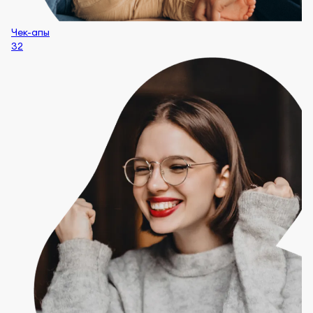
Чек-апы
32