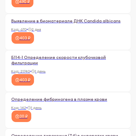
690 ₽
Выявление в биоматериале ДНК Candida albicans
Код:
670
2 дня
403 ₽
Б114-1 Определение скорости клубочковой
фильтрации
Код:
21740
1 день
403 ₽
Определение фибриногена в плазме крови
Код:
142
1 день
311 ₽
Определение тироксина (Т4) в сыворотке крови