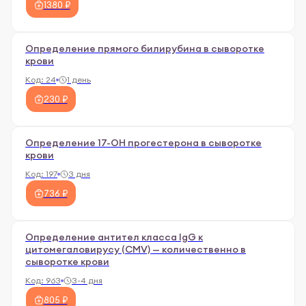
1380 ₽
Определение прямого билирубина в сыворотке
крови
Код:
24
1 день
230 ₽
Определение 17-ОН прогестерона в сыворотке
крови
Код:
197
3 дня
736 ₽
Определение антител класса IgG к
цитомегаловирусу (CMV) — количественно в
сыворотке крови
Код:
963
3-4 дня
805 ₽