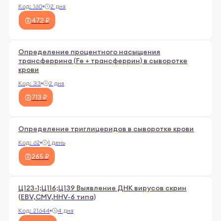
Код:
160
2 дня
472 ₽
Определение процентного насыщения
трансферрина (Fe + трансферрин) в сыворотке
крови
Код:
33
2 дня
713 ₽
Определение триглицеридов в сыворотке крови
Код:
62
1 день
265 ₽
Ц123-1;Ц116;Ц139 Выявление ДНК вирусов скрин
(EBV,CMV,ННV-6 типа)
Код:
21644
4 дня