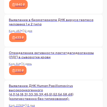
1840 ₽
Выявление в биоматериале ДНК вируса герпеса
человека 1 и 2 типа
Код:
687
2 дня
633 ₽
Определение активности лактатдегидрогеназы
(ЛДГ) в сыворотке крови
Код:
86
1 день
230 ₽
Выявление ДНК Human Papillomavirus
высокоонкогенного
(6,11,16,18,31,33,35,39,45,51,52,56,58,68)
(количественно без типирования)-
Код:
21749
3 дня