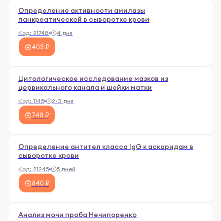
Определение активности амилазы
панкреатической в сыворотке крови
Код:
21748
4 дня
403 ₽
Цитологическое исследование мазков из
цервикального канала и шейки матки
Код:
1145
2-3 дня
748 ₽
Определение антител класса IgG к аскаридам в
сыворотке крови
Код:
21245
5 дней
840 ₽
Анализ мочи проба Нечипоренко