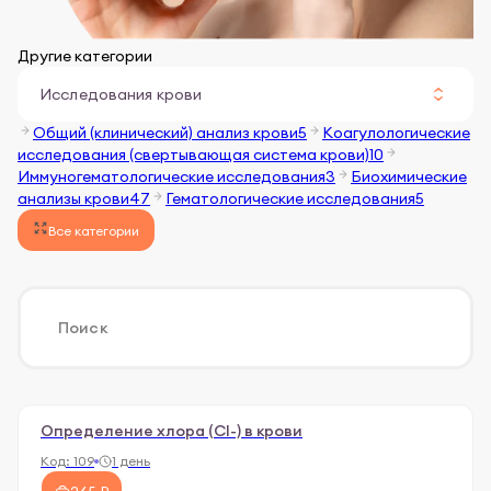
Другие категории
Исследования крови
Общий (клинический) анализ крови
5
Коагулологические
исследования (свертывающая система крови)
10
Иммуногематологические исследования
3
Биохимические
анализы крови
47
Гематологические исследования
5
Все категории
Определение хлора (Сl-) в крови
Код:
109
1 день