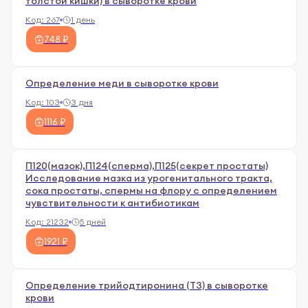
толстой кишки) в сыворотке крови
Код:
267
1 день
748 ₽
Определение меди в сыворотке крови
Код:
103
3 дня
1116 ₽
П120(мазок),П124(сперма),П125(секрет простаты)
Исследование мазка из урогенитального тракта,
сока простаты, спермы на флору c определением
чувствительности к антибиотикам
Код:
21232
5 дней
1921 ₽
Определение трийодтиронина (Т3) в сыворотке
крови