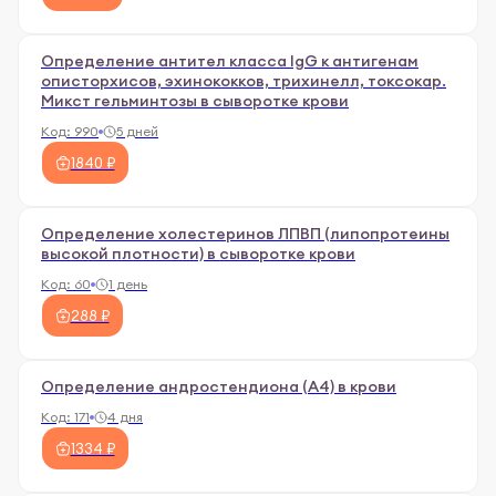
Определение антител класса IgG к антигенам
описторхисов, эхинококков, трихинелл, токсокар.
Микст гельминтозы в сыворотке крови
Код:
990
5 дней
1840 ₽
Определение холестеринов ЛПВП (липопротеины
высокой плотности) в сыворотке крови
Код:
60
1 день
288 ₽
Определение андростендиона (А4) в крови
Код:
171
4 дня
1334 ₽