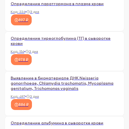
Определение паратгормона в плазме крови
Код:
226
3 дня
897 ₽
Определение тиреоглобулина (ТГ) в сыворотке
крови
Код:
156
3 дня
978 ₽
Выявление в биоматериале ДНК Neisseria
gonorrhoeae, Chlamydia trachomatis, Mуcoplasma
genitalium, Trichomonas vaginalis
Код:
697
3 дня
886 ₽
Определение альбумина в сыворотке крови