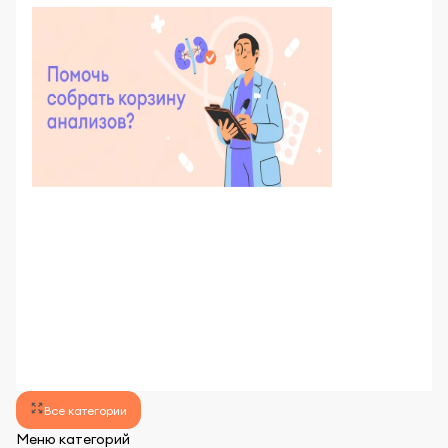
lens
lens
Все категории
Меню категорий