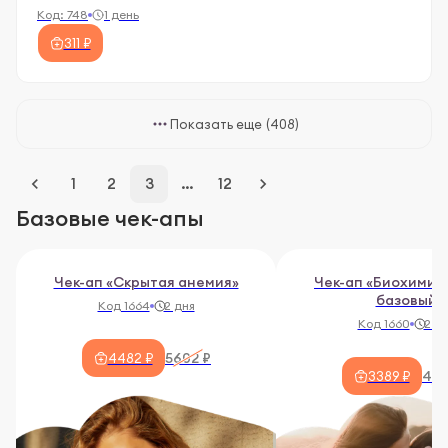
Код:
748
1 день
311 ₽
Показать еще
(408)
keyboard_arrow_left
1
2
3
…
12
keyboard_arrow_right
Базовые чек-апы
Чек-ап «Скрытая анемия»
Чек-ап «Биохимич
базовый
Код 1664
2 дня
Код 1660
2 д
5602 ₽
4482 ₽
408
3389 ₽