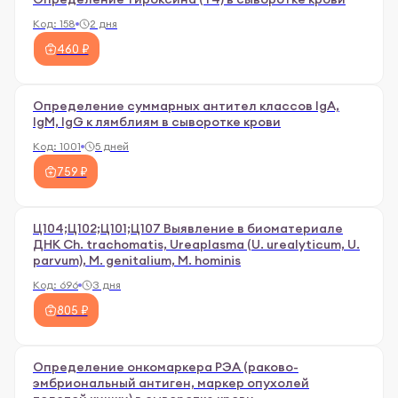
Код:
158
2 дня
460 ₽
Определение суммарных антител классов IgA,
IgM, IgG к лямблиям в сыворотке крови
Код:
1001
5 дней
759 ₽
Ц104;Ц102;Ц101;Ц107 Выявление в биоматериале
ДНК Ch. trachomatis, Ureaplasma (U. urealyticum, U.
parvum), M. genitalium, М. hominis
Код:
696
3 дня
805 ₽
Определение онкомаркера РЭА (раково-
эмбриональный антиген, маркер опухолей