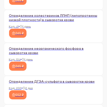
265 ₽
Определение холестеринов ЛПНП (липопротеины
низкой плотности) в сыворотке крови
Код:
61
1 день
265 ₽
Определение неорганического фосфора в
сыворотке крови
Код:
106
1 день
265 ₽
Определение ДГЭА-сульфата в сыворотке крови
Код:
200
2 дня
552 ₽