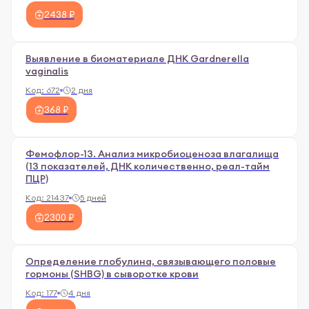
2438 ₽
Выявление в биоматериале ДНК Gardnerella
vaginalis
Код:
672
2 дня
368 ₽
Фемофлор-13. Анализ микробиоценоза влагалища
(13 показателей, ДНК количественно, реал-тайм
ПЦР)
Код:
21437
5 дней
2300 ₽
Определение глобулина, связывающего половые
гормоны (SHBG) в сыворотке крови
Код:
177
4 дня