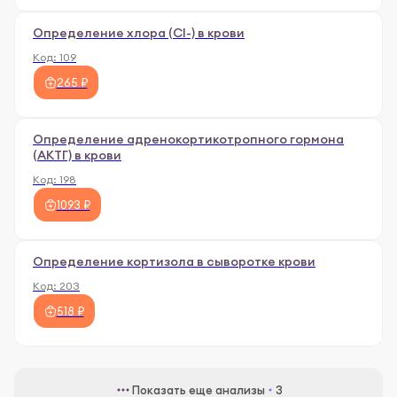
Определение хлора (Сl-) в крови
Код:
109
265 ₽
Определение адренoкортикотропного гормона
(АКТГ) в крови
Код:
198
1093 ₽
Определение кортизола в сыворотке крови
Код:
203
518 ₽
Показать еще анализы
3