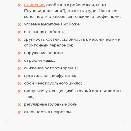
ожирение
, особенно в районе шеи, лица
("луновидное лицо"), живота, груди. При этом
конечности становятся тонкими, атрофичными;
угревые высыпания на коже;
мышечная слабость;
хрупкость костей, склонность к механическим и
спонтанным переломам;
нарушение осанки;
атрофия мышц;
снижение остроты зрения;
эректильная дисфункция;
сбой менструального цикла;
гирсутизм у женщин (избыточный рост волос на
теле);
регулярные головные боли;
склонность к неврозам.