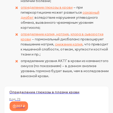
наличии болезни;
определение глюкозы в крови
— при
гиперкортицизме может развиться
сахарный
диабет
вследствие нарушения углеводного
обмена, вызванного чрезмерным уровнем
кортизола;
определение калия, натрия
,
хлора в сыворотке
крови
— гормональный дисбаланс провоцирует
повышение натрия,
снижение калия
, что приводит
к мышечной слабости, отекам, хрупкости костной
ткани и пр.;
определение уровня АКТГ в крови из каменистого
синуса (по показаниям) — в данном анализе
уровень гормона будет выше, чем в исследовании
венозной крови.
Определение глюкозы в плазме крови
Код:
73
207 ₽