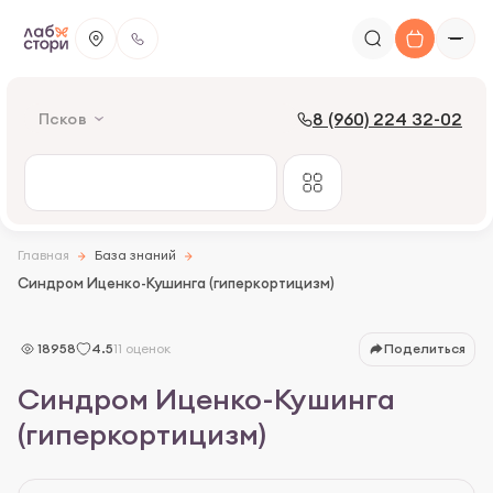
8 (960) 224 32-02
Псков
Главная
База знаний
Синдром Иценко-Кушинга (гиперкортицизм)
Что такое гиперкортицизм
18958
4.5
11 оценок
Поделиться
Причины гиперкортицизма
Синдром Иценко-Кушинга
Симптомы
(гиперкортицизм)
Диагностика синдрома Кушинга
Лечение