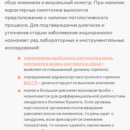
сбор анамнеза и визуальный осмотр. При наличии
характерных симптомов выносится
предположение о наличии патологического
процесса. Для подтверждения диагноза и
уточнения стадии заболевания эндокринолог
назначает ряд лабораторных и инструментальных
исследований:
определение свободного кортизола в моче
,
кортизола в крови
,
кортизола в слюне
—
выявляется повышенный уровень гормона;
определение адренокортикотропного гормона
(
АКТГ
) — диагностируются высокие значения;
малая и большая дексаметазоновая проба —
назначается для дифференциальной диагностики
синдрома и болезни Кушинга. Если уровень
кортизола в организме после введения
дексаметазона не изменился, то речь идет о
синдроме, если фиксируется снижение
показателя, то можно сделать заключение о