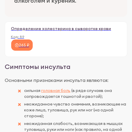
алкоголем и курения.
Определение холестерина в сыворотке крови
Код:
89
265 ₽
Симптомы инсульта
Основными признаками инсульта являются:
сильная
головная боль
(в ряде случаев она
сопровождается тошнотой и рвотой);
неожиданное чувство онемения, возникающее на
коже лица, туловища, рук или ног (на одной
стороне);
неожиданная слабость, возникающая в мышцах
туловища, руки или ноги (как правило, на одной