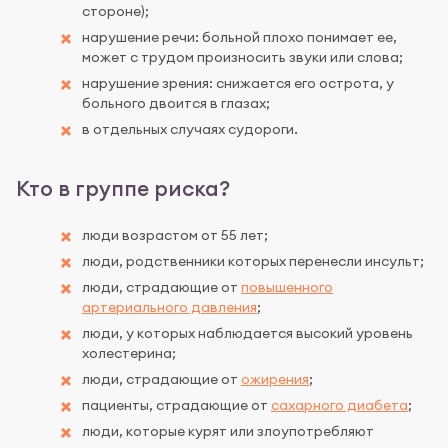
стороне);
нарушение речи: больной плохо понимает ее,
может с трудом произносить звуки или слова;
нарушение зрения: снижается его острота, у
больного двоится в глазах;
в отдельных случаях судороги.
Кто в группе риска?
люди возрастом от 55 лет;
люди, родственники которых перенесли инсульт;
люди, страдающие от
повышенного
артериального давления
;
люди, у которых наблюдается высокий уровень
холестерина;
люди, страдающие от
ожирения
;
пациенты, страдающие от
сахарного диабета
;
люди, которые курят или злоупотребляют