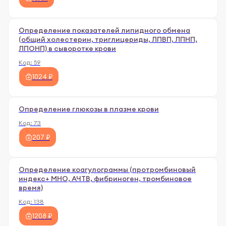
Определение показателей липидного обмена
(общий холестерин, триглицериды, ЛПВП, ЛПНП,
ЛПОНП) в сыворотке крови
Код:
59
1024 ₽
Определение глюкозы в плазме крови
Код:
73
207 ₽
Определение коагулограммы (протромбиновый
индекс+ МНО, АЧТВ, фибриноген, тромбиновое
время)
Код:
138
1208 ₽