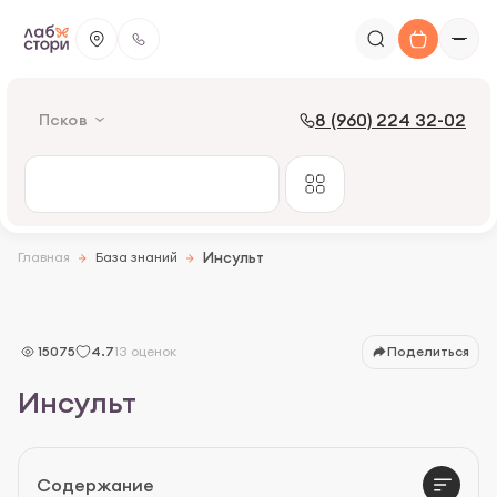
8 (960) 224 32-02
Псков
Главная
База знаний
Инсульт
Определение
Симптомы
15075
4.7
13 оценок
Поделиться
Кто в группе риска
Инсульт
Диагностика
Лечение
Содержание