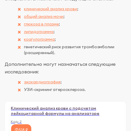
клинический анализ крови
;
общий анализ мочи
;
глюкоза в плазме
;
липидограмма
;
коагулограмма
;
генетический риск развития тромбоэмболии
(расширенный).
Дополнительно могут назначаться следующие
исследования:
эхокардиография
;
УЗИ-скрининг атеросклероза.
Клинический анализ крови с подсчетом
лейкоцитарной формулы на анализаторе
Код:
2
518 ₽